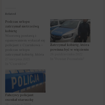
Related
Podczas urlopu
zatrzymał nietrzeźwą
kobietę
Wzorową postawą i
opanowaniem wykazał się
Zatrzymał kobietę, która
policjant z Czarnkowa –
powinna być w więzieniu
podczas urlopu
26 października 2022
zatrzymał kobietę, która
In "Powiat Poznański"
prowadziła samochód w
27 sierpnia 2021
stanie nietrzeźwości. Fot.
In "Czarnków"
KPP w Czarnkowie O
szczegółach tego
zdarzenia mówi oficer
prasowa Komendy
Powiatowej Policji w
Czarnkowie, asp.
Fałszywy policjant
Karolina Górzna-Kustra.
oszukał staruszkę
Okazało się, że 37-letnia
26 czerwca 2020