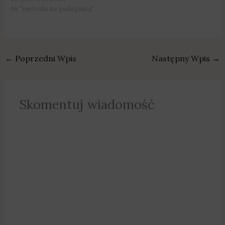
mieszkanka gminy
In "metoda na policjanta"
Czarnków miała w
organizmie ponad…
←
Poprzedni Wpis
Następny Wpis
→
Skomentuj wiadomość