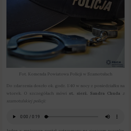
Fot. Komenda Powiatowa Policji w Szamotułach
Do zdarzenia doszło ok. godz. 1:40 w nocy z poniedziałku na
wtorek. O szczegółach mówi
st. sierż. Sandra Chuda
z
szamotulskiej policji:
Jeden z mężczyzn został zatrzymany na gorącym uczynku.