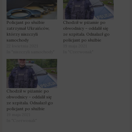
Policjant po służbie
Chodził w piżamie po
zatrzymał Ukraińców,
obwodnicy – oddalił się
którzy niszczyli
ze szpitala. Odnalazł go
samochody
policjant po służbie
22 kwietnia 2021
19 maja 2021
In "niszczyli samochody"
In "Czerwonak"
Chodził w piżamie po
obwodnicy – oddalił się
ze szpitala. Odnalazł go
policjant po służbie
19 maja 2021
In "Czerwonak"