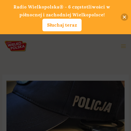
Przejdź
Radio Wielkopolska® - 6 częstotliwości w
do
północnej i zachodniej Wielkopolsce!
treści
Słuchaj teraz
Ma
Me