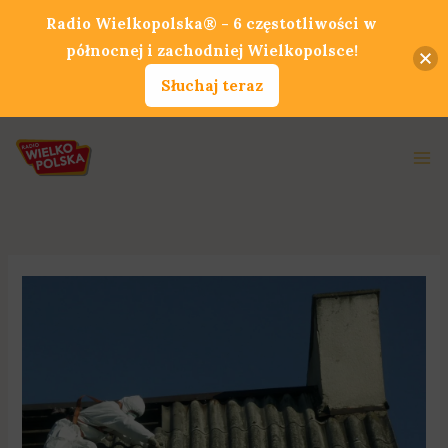
Przejdź
Radio Wielkopolska® - 6 częstotliwości w
do
północnej i zachodniej Wielkopolsce!
treści
Słuchaj teraz
Ma
Me