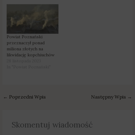
Powiat Poznański
przeznaczył ponad
miliona złotych na
likwidację kopchiuchów
28 listopada 2023
In "Powiat Poznański"
←
Poprzedni Wpis
Następny Wpis
→
Skomentuj wiadomość