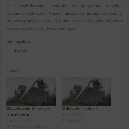
O zakwalifikowaniu wniosku do programu decyduje
kolejność zgłoszeń. Więcej informacji można uzyskać w
poszczególnych urzędach gminy oraz w Wydziale Ochrony
Środowiska Powiatu Poznańskiego.
Udostępnij to:
Tweet
Related
Zlikwidowali 15 tysięcy
(Z)likwidują azbest
ton azbestu
9 lipca 2020
4 marca 2024
In "azbest"
In "Powiat Poznański"