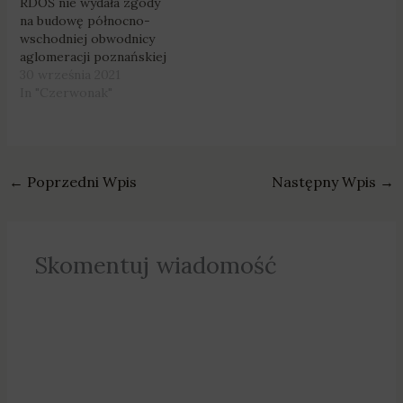
RDOŚ nie wydała zgody
na budowę północno-
wschodniej obwodnicy
aglomeracji poznańskiej
30 września 2021
In "Czerwonak"
←
Poprzedni Wpis
Następny Wpis
→
Skomentuj wiadomość