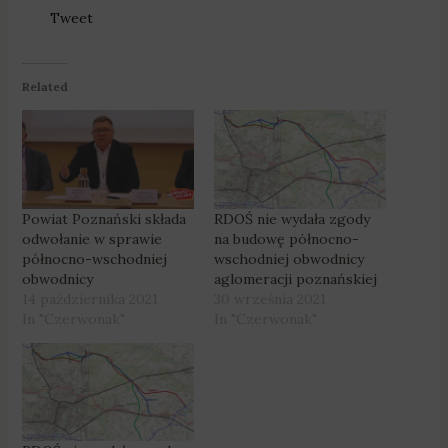
Tweet
Related
Powiat Poznański składa
RDOŚ nie wydała zgody
odwołanie w sprawie
na budowę północno-
północno-wschodniej
wschodniej obwodnicy
obwodnicy
aglomeracji poznańskiej
14 października 2021
30 września 2021
In "Czerwonak"
In "Czerwonak"