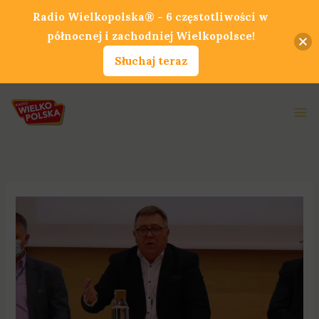
Przejdź
Radio Wielkopolska® - 6 częstotliwości w
do
północnej i zachodniej Wielkopolsce!
treści
Słuchaj teraz
Ma
Me