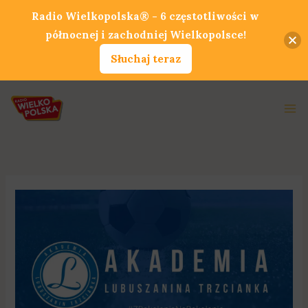
Przejdź
Radio Wielkopolska® - 6 częstotliwości w
do
północnej i zachodniej Wielkopolsce!
treści
Słuchaj teraz
Ma
Me