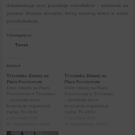
dokumentację oraz poszukuje zawodników – niebawem ma
powstać drużyna skrzatów, którą stworzą dzieci w wieku
przedszkolnym.
Udostępnij to:
Tweet
Related
Trzcianka: Zmiany na
Trzcianka: Zmiany na
Placu Pocztowym
Placu Pocztowym
Duże zmiany na Placu
Duże zmiany na Placu
Pocztowym w Trzciance
Pocztowym w Trzciance
– powstała nowa
– powstała nowa
koncepcja organizacji
koncepcja organizacji
ruchu. To efekt
ruchu. To efekt
trwających kilka miesięcy
2 września 2021
trwających kilka miesięcy
2 września 2021
konsultacji społecznych.
In "organizacja ruchu"
konsultacji społecznych.
In "organizacja ruchu"
Fot. Urząd Miejski
Fot. Urząd Miejski