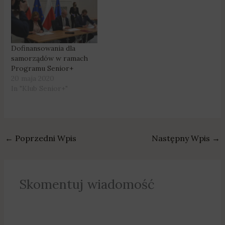
Trzcianki Co dokładnie
Trzcianki Co dokładnie
się zmieni? O
się zmieni? O
szczegółach mówi
szczegółach mówi
zastępca burmistrza
zastępca burmistrza
Trzcianki, Witold
Trzcianki, Witold
Dofinansowania dla
Putyrski. Tym samym w
Putyrski. Tym samym w
samorządów w ramach
weekendy bezpośrednio
weekendy bezpośrednio
Programu Senior+
przez Plac Pocztowy
przez Plac Pocztowy
20 maja 2020
przejadą tylko pojazdy,
przejadą tylko pojazdy,
In "Klub Senior+"
obsługujące Centrum
obsługujące Centrum
Integracji…
Integracji…
←
Poprzedni Wpis
Następny Wpis
→
Skomentuj wiadomość