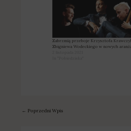
Zabrzmią przeboje Krzysztofa Krawczyk
Zbigniewa Wodeckiego w nowych aranża
2 listopada 2021
In "Pobiedziska"
←
Poprzedni Wpis