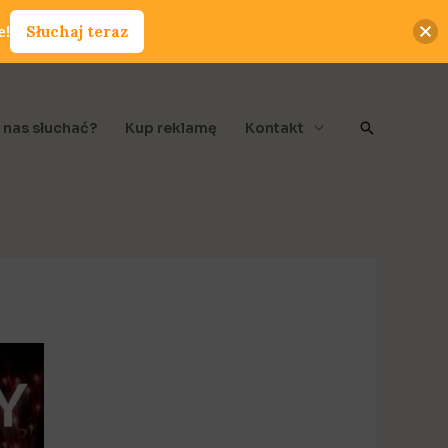
e!
Słuchaj teraz
Szukaj
 nas słuchać?
Kup reklamę
Kontakt