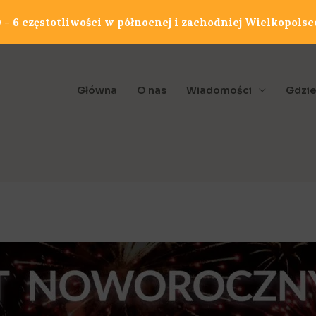
- 6 częstotliwości w północnej i zachodniej Wielkopolsc
Główna
O nas
Wiadomości
Gdzie