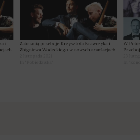
a i
Zabrzmią przeboje Krzysztofa Krawczyka i
W Pobie
cjach
Zbigniewa Wodeckiego w nowych aranżacjach
Przebo
2 listopada 2021
23 lute
In "Pobiedziska"
In "kon