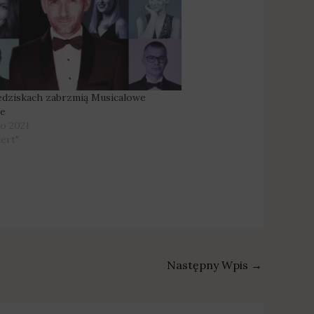
dziskach zabrzmią Musicalowe
je
go 2021
cert"
Następny Wpis
→