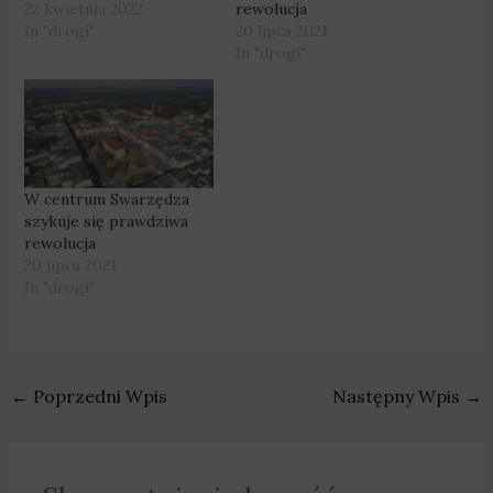
22 kwietnia 2022
rewolucja
In "drogi"
20 lipca 2021
In "drogi"
W centrum Swarzędza
szykuje się prawdziwa
rewolucja
20 lipca 2021
In "drogi"
←
Poprzedni Wpis
Następny Wpis
→