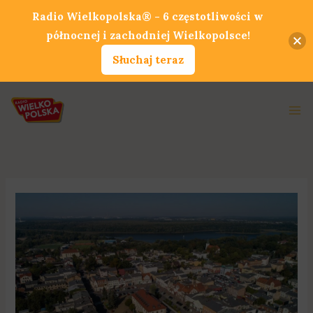
Przejdź
Radio Wielkopolska® - 6 częstotliwości w
do
północnej i zachodniej Wielkopolsce!
treści
Słuchaj teraz
Ma
Me