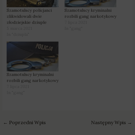
Szamotulscy policjanci
Szamotulscy kryminalni
zlikwidowali dwie
rozbili gang narkotykowy
złodziejskie dziuple
7 lipca 2021
5 marca 2021
In "gang"
In "dziupla"
Szamotulscy kryminalni
rozbili gang narkotykowy
7 lipca 2021
In "gang"
←
Poprzedni Wpis
Następny Wpis
→