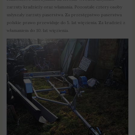
zarzuty kradzieży oraz włamania. Pozostałe cztery osoby
usłyszały zarzuty paserstwa. Za przestępstwo paserstwa
polskie prawo przewiduje do 5. lat więzienia. Za kradzież z
włamaniem do 10. lat więzienia.