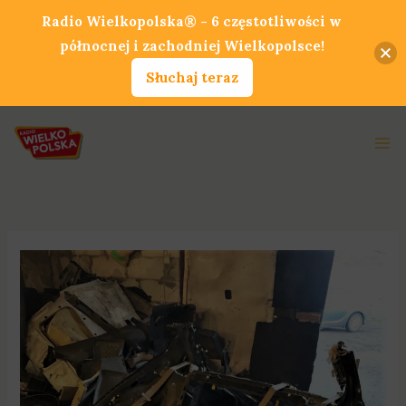
Przejdź
Radio Wielkopolska® - 6 częstotliwości w
do
północnej i zachodniej Wielkopolsce!
treści
Słuchaj teraz
Ma
Me