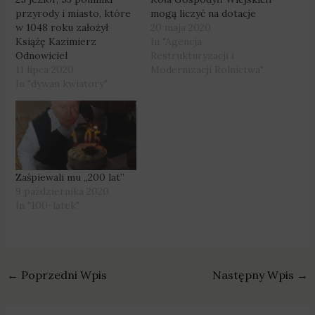
przyrody i miasto, które
mogą liczyć na dotacje
w 1048 roku założył
20 maja 2020
Książę Kazimierz
In "Agencja
Odnowiciel
Restrukturyzacji i
11 lipca 2020
Modernizacji Rolnictwa"
In "dywan kwiatory"
Zaśpiewali mu „200 lat”
9 października 2020
In "100-latek"
←
Poprzedni Wpis
Następny Wpis
→