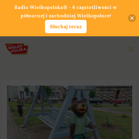
Przejdź
Radio Wielkopolska® - 6 częstotliwości w
do
północnej i zachodniej Wielkopolsce!
treści
Słuchaj teraz
Ma
Me