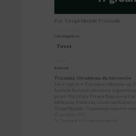
Fot. Urząd Miejski Trzcianki
Udostępnij to:
Tweet
Related
Trzcianka: Utrudnienia dla kierowców
Już w piątek w Trzciance odbędzie się X
Jarmark Bożonarodzeniowy organizowa
przez Warsztaty Terapii Zajęciowej Cari
Bibliotekę Publiczną i Centrum Kultury 
Urząd Miejski. Organizacja imprezy ozn
utrudnienia dla kierowców. Zmotoryzow
15 grudnia 2021
związku z organizacją imprezy nie
In "Jarmark Bożonarodzeniowy"
przejedziecie przez Plac Pocztowy – ru
samochodów będzie tam całkowicie