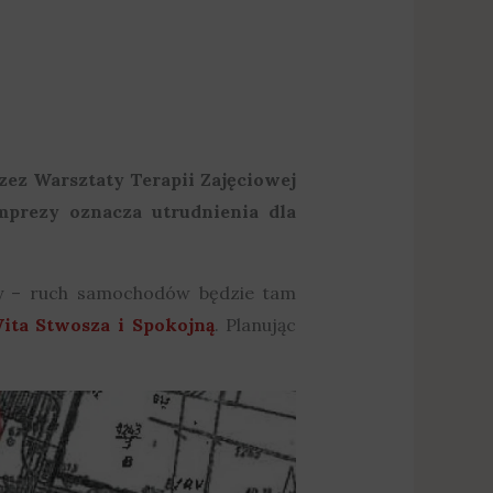
ez Warsztaty Terapii Zajęciowej
mprezy oznacza utrudnienia dla
wy – ruch samochodów będzie tam
ita Stwosza i Spokojną
. Planując