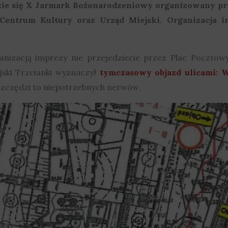
zie się X Jarmark Bożonarodzeniowy organizowany prz
i Centrum Kultury oraz Urząd Miejski.
Organizacja i
anizacją imprezy nie przejedziecie przez Plac Poczto
jski Trzcianki wyznaczył
tymczasowy objazd ulicami: W
szczędzi to niepotrzebnych nerwów.