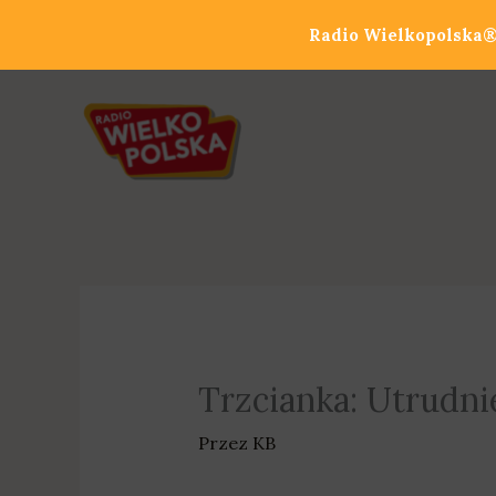
Przejdź
Radio Wielkopolska® 
do
treści
Trzcianka: Utrudni
Przez
KB