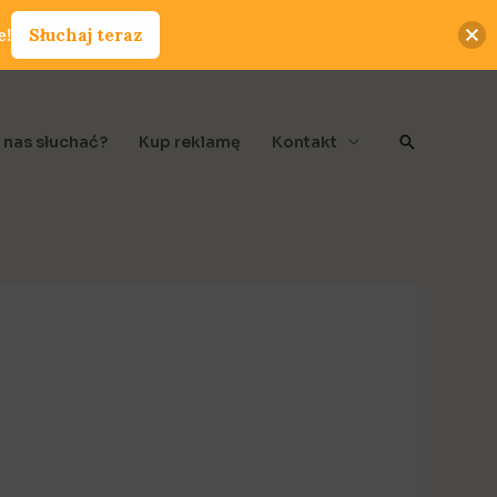
e!
Słuchaj teraz
Szukaj
 nas słuchać?
Kup reklamę
Kontakt