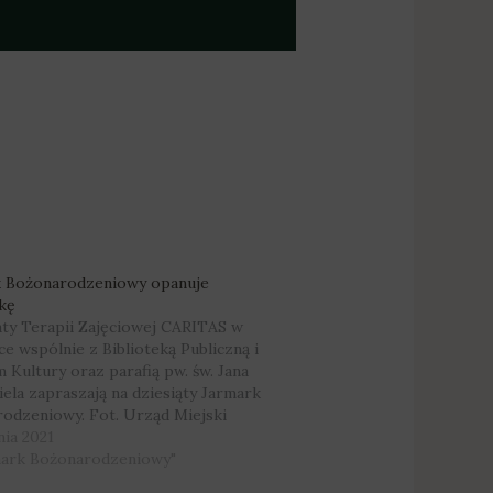
k Bożonarodzeniowy opanuje
kę
ty Terapii Zajęciowej CARITAS w
ce wspólnie z Biblioteką Publiczną i
 Kultury oraz parafią pw. św. Jana
iela zapraszają na dziesiąty Jarmark
odzeniowy. Fot. Urząd Miejski
i Coś dla siebie znajdą wszyscy,
nia 2021
już teraz chcą poczuć magię świąt.
mark Bożonarodzeniowy"
trakcje przygotowano? O tym