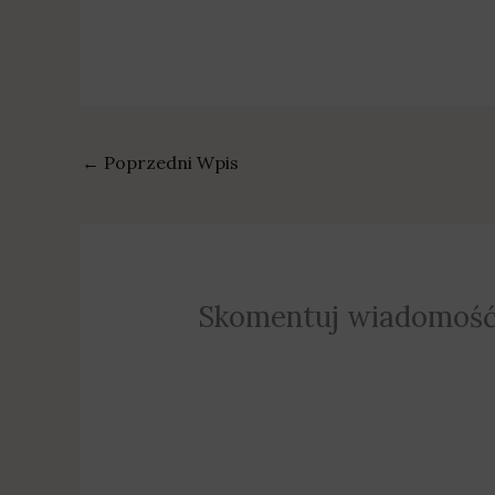
zawieszony. Urząd Miejski…
←
Poprzedni Wpis
Skomentuj wiadomoś