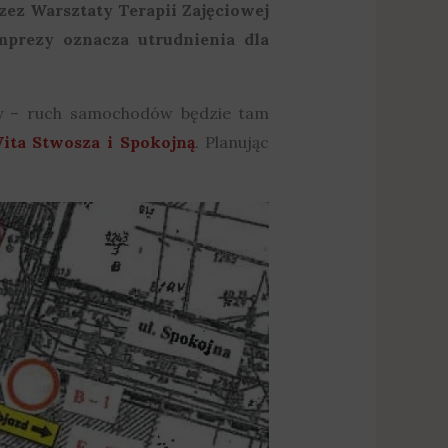
ez Warsztaty Terapii Zajęciowej
mprezy oznacza utrudnienia dla
wy – ruch samochodów będzie tam
ita Stwosza i Spokojną
. Planując