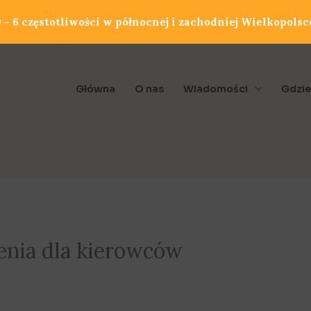
- 6 częstotliwości w północnej i zachodniej Wielkopolsc
Główna
O nas
Wiadomości
Gdzie
enia dla kierowców