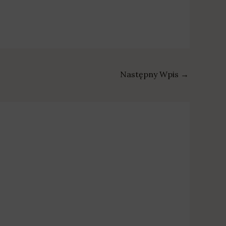
iczka Warsztatów Terapii Zajęciowej
AS…
Następny Wpis
→