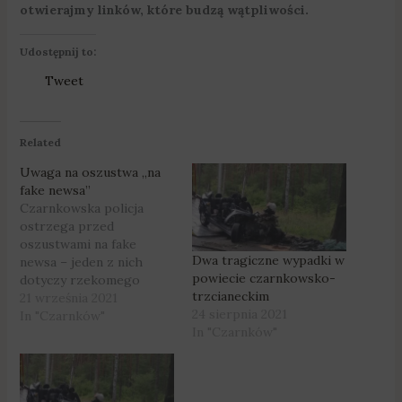
otwierajmy linków, które budzą wątpliwości.
Udostępnij to:
Tweet
Related
Uwaga na oszustwa „na
fake newsa”
Czarnkowska policja
ostrzega przed
oszustwami na fake
Dwa tragiczne wypadki w
newsa – jeden z nich
powiecie czarnkowsko-
dotyczy rzekomego
trzcianeckim
uprowadzenia
21 września 2021
24 sierpnia 2021
dziewczynki przez
In "Czarnków"
In "Czarnków"
nieznajomego. Treść
wiadomości sugeruje, że
zdarzenie miało miejsce
w Krzyżu Wielkopolskim.