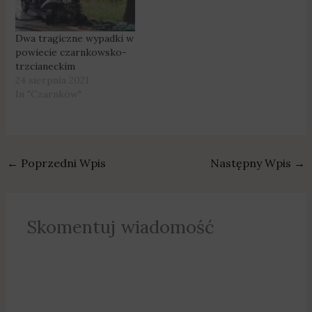
Niestety to kolejna
pułapka przygotowana
przez oszustów. Fot.
Dwa tragiczne wypadki w
KPP w Czarnkowie
powiecie czarnkowsko-
Nieprawdziwe artykuły
trzcianeckim
najczęściej opisują
24 sierpnia 2021
porwania dzieci oraz
In "Czarnków"
przypadki znęcania się
nad…
←
Poprzedni Wpis
Następny Wpis
→
Skomentuj wiadomość