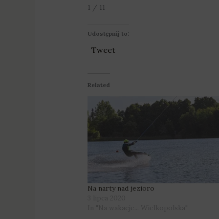
1 / 11
Udostępnij to:
Tweet
Related
Na narty nad jezioro
3 lipca 2020
In "Na wakacje... Wielkopolska"