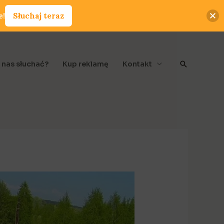
e!
Słuchaj teraz
Szukaj
 nas słuchać?
Kup reklamę
Kontakt