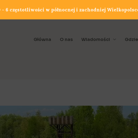
- 6 częstotliwości w północnej i zachodniej Wielkopolsc
Główna
O nas
Wiadomości
Gdzie