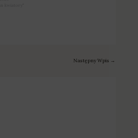
an kwiatory"
Następny Wpis
→