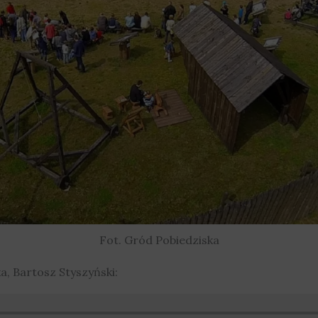
Fot. Gród Pobiedziska
, Bartosz Styszyński: