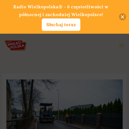
Przejdź
Radio Wielkopolska® - 6 częstotliwości w
do
północnej i zachodniej Wielkopolsce!
treści
Słuchaj teraz
Ma
Me