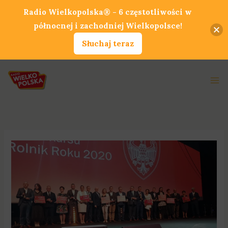
Przejdź
Radio Wielkopolska® - 6 częstotliwości w
do
północnej i zachodniej Wielkopolsce!
treści
Słuchaj teraz
Ma
Me