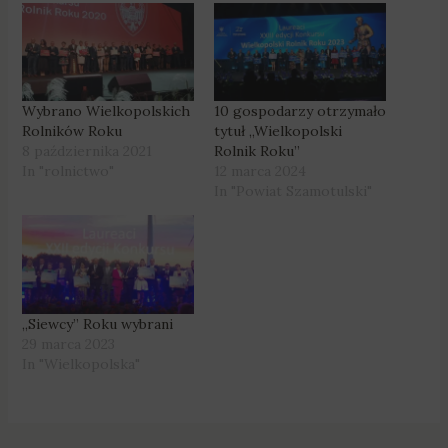
Wybrano Wielkopolskich
10 gospodarzy otrzymało
Rolników Roku
tytuł „Wielkopolski
8 października 2021
Rolnik Roku”
In "rolnictwo"
12 marca 2024
In "Powiat Szamotulski"
„Siewcy” Roku wybrani
29 marca 2023
In "Wielkopolska"