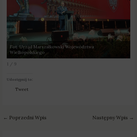
Fot. Urząd Marszałkowski Województwa
F
Wielkopolskiego
W
1 / 9
Udostępnij to:
Tweet
←
Poprzedni Wpis
Następny Wpis
→