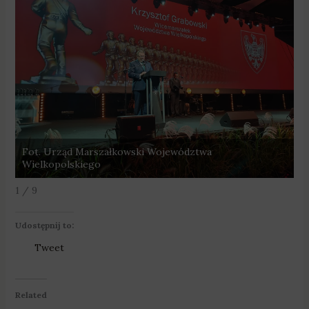
Fot. Urząd Marszałkowski Województwa
F
Wielkopolskiego
W
1 / 9
Udostępnij to:
Tweet
Related