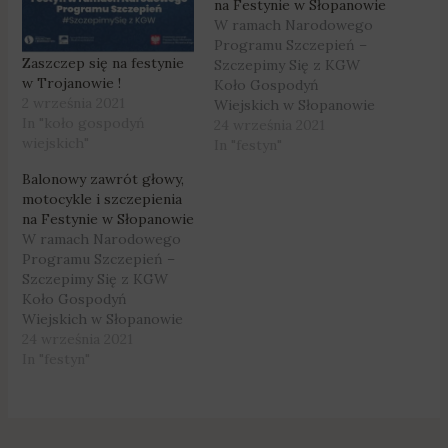
na Festynie w Słopanowie
W ramach Narodowego
Programu Szczepień –
Zaszczep się na festynie
Szczepimy Się z KGW
w Trojanowie !
Koło Gospodyń
2 września 2021
Wiejskich w Słopanowie
In "koło gospodyń
organizuje Festyn
24 września 2021
wiejskich"
Rodzinny. Jakie atrakcje
In "festyn"
będą czekały na
Balonowy zawrót głowy,
wszystkich uczestników
motocykle i szczepienia
imprezy? O tym mówi
na Festynie w Słopanowie
jedna z organizatorek
W ramach Narodowego
tego wydarzenia -
Programu Szczepień –
Karolina Gogołek W
Szczepimy Się z KGW
programie imprezy jest
Koło Gospodyń
także m.in. pokaz
Wiejskich w Słopanowie
ratownictwa medycznego
organizuje Festyn
24 września 2021
OSP Słopanowo, zjazd
Rodzinny. Jakie atrakcje
In "festyn"
motocyklistów,…
będą czekały na
wszystkich uczestników
imprezy? O tym mówi
jedna z organizatorek