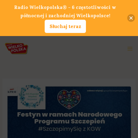
Przejdź
Radio Wielkopolska® - 6 częstotliwości w
do
północnej i zachodniej Wielkopolsce!
treści
Słuchaj teraz
Ma
Me