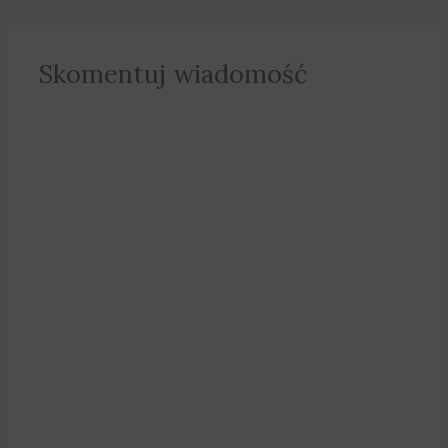
współpracujący ze szkołą
misjonarze – kapucyni.
Fot.…
Skomentuj wiadomość