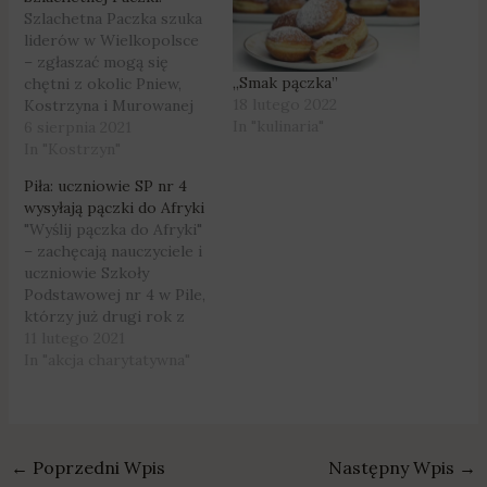
Szlachetna Paczka szuka
liderów w Wielkopolsce
– zgłaszać mogą się
„Smak pączka”
chętni z okolic Pniew,
18 lutego 2022
Kostrzyna i Murowanej
In "kulinaria"
Gośliny. Wystarczą dobre
6 sierpnia 2021
chęci i ukończone 18 lat.
In "Kostrzyn"
Fot. Szlachetna Paczka
Piła: uczniowie SP nr 4
Jakie są zadania lidera
wysyłają pączki do Afryki
Szlachetnej Paczki? O
"Wyślij pączka do Afryki"
szczegółach mówi
– zachęcają nauczyciele i
koordynatorka akcji w
uczniowie Szkoły
Wielkopolsce, Natalia
Podstawowej nr 4 w Pile,
Lenc. Zgłoszenia
którzy już drugi rok z
potrwają do 15.08 –
rzędu włączają się do
11 lutego 2021
więcej informacji…
akcji organizowanej
In "akcja charytatywna"
przez Fundację
„Kapucyni i Misje”. Celem
jest pomoc dla dzieci z
Republiki Środkowej
←
Poprzedni Wpis
Następny Wpis
→
Afryki, w której działają