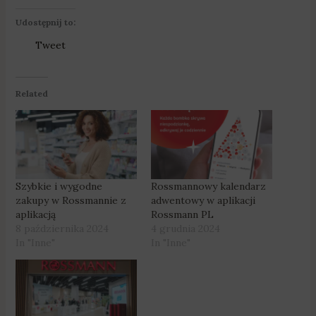
Udostępnij to:
Tweet
Related
Szybkie i wygodne
Rossmannowy kalendarz
zakupy w Rossmannie z
adwentowy w aplikacji
aplikacją
Rossmann PL
8 października 2024
4 grudnia 2024
In "Inne"
In "Inne"