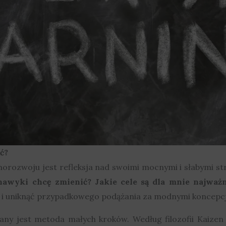
ć?
rozwoju jest refleksja nad swoimi mocnymi i słabymi st
nawyki chcę zmienić? Jakie cele są dla mnie najważn
ia i uniknąć przypadkowego podążania za modnymi koncepc
y jest metoda małych kroków. Według filozofii Kaizen 