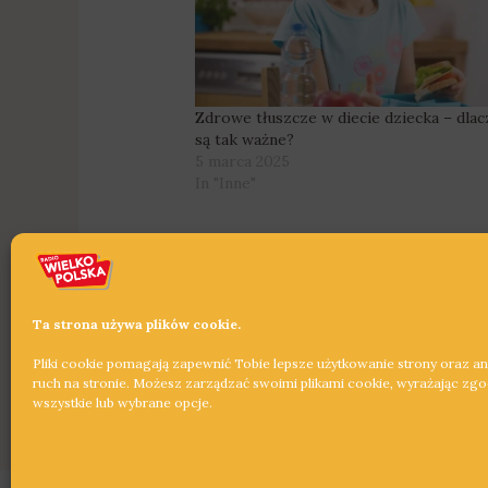
Zdrowe tłuszcze w diecie dziecka – dla
są tak ważne?
5 marca 2025
In "Inne"
Ta strona używa plików cookie.
Pliki cookie pomagają zapewnić Tobie lepsze użytkowanie strony oraz a
←
Poprzedni Wpis
ruch na stronie. Możesz zarządzać swoimi plikami cookie, wyrażając zg
wszystkie lub wybrane opcje.