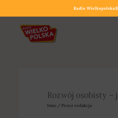
Przejdź
Radio Wielkopolska® 
do
treści
Rozwój osobisty – 
Inne
/ Przez
redakcja