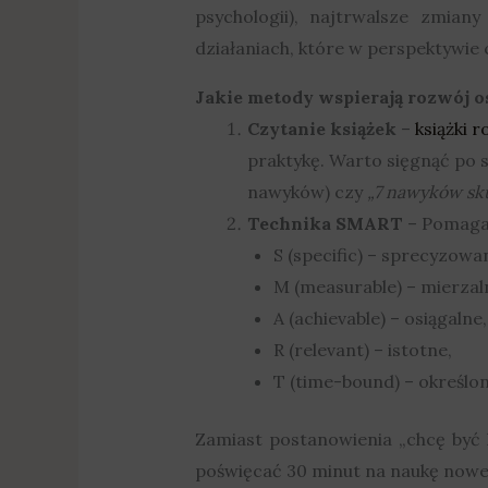
psychologii), najtrwalsze zmian
działaniach, które w perspektywie
Jakie metody wspierają rozwój o
Czytanie książek
–
książki 
praktykę. Warto sięgnąć po s
nawyków) czy
„7 nawyków sku
Technika SMART
– Pomaga 
S (specific) – sprecyzowa
M (measurable) – mierzal
A (achievable) – osiągalne,
R (relevant) – istotne,
T (time-bound) – określon
Zamiast postanowienia „chcę być le
poświęcać 30 minut na naukę nowe