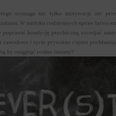
stego wymaga nie tylko motywacji, ale prz
działaniu. W natłoku codziennych spraw łatwo s
my poprawić kondycję psychiczną, rozwijać umi
ki zawodowe i życie prywatne często pochłaniają
ą, by osiągnąć realne zmiany?