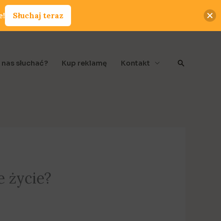
e!
Słuchaj teraz
Szukaj
 nas słuchać?
Kup reklamę
Kontakt
e życie?