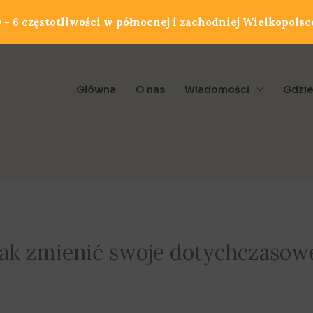
- 6 częstotliwości w północnej i zachodniej Wielkopolsc
Główna
O nas
Wiadomości
Gdzie
jak zmienić swoje dotychczasow