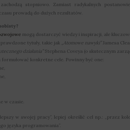
y zachodzą stopniowo. Zamiast radykalnych postanowie
 czasu prowadą do dużych rezultatów.
sobisty?
rozwojowe
mogą dostarczyć wiedzy i inspiracji, ale kluczowe
prawdzone tytuły, takie jak
„Atomowe nawyki”
Jamesa Clea
tecznego działania”
Stephena Coveya (o skutecznym zarząd
formułować konkretne cele. Powinny być one:
ne,
ne,
e w czasie.
pszy w swojej pracy”, lepiej określić cel np.: „przez ko
go języka programowania”.