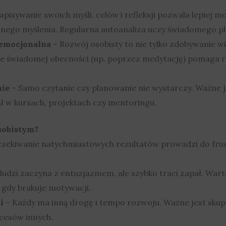
apisywanie swoich myśli, celów i refleksji pozwala lepiej
ego myślenia. Regularna autoanaliza uczy świadomego pl
 emocjonalna
– Rozwój osobisty to nie tylko zdobywanie w
e świadomej obecności (np. poprzez medytację) pomaga r
nie
– Samo czytanie czy planowanie nie wystarczy. Ważne 
ał w kursach, projektach czy mentoringu.
sobistym?
zekiwanie natychmiastowych rezultatów prowadzi do fru
ludzi zaczyna z entuzjazmem, ale szybko traci zapał. War
 gdy brakuje motywacji.
i
– Każdy ma inną drogę i tempo rozwoju. Ważne jest skupi
cesów innych.