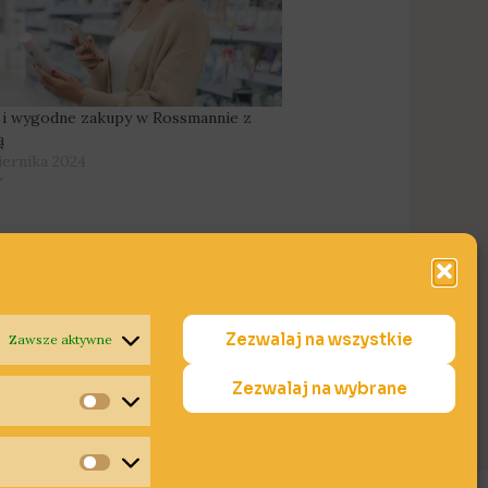
 i wygodne zakupy w Rossmannie z
ą
iernika 2024
"
Zezwalaj na wszystkie
Zawsze aktywne
Następny Wpis
→
Zezwalaj na wybrane
Statystyki
Marketing