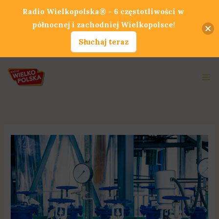
Przejdź
Radio Wielkopolska® - 6 częstotliwości w
do
północnej i zachodniej Wielkopolsce!
treści
Słuchaj teraz
Ma
Me