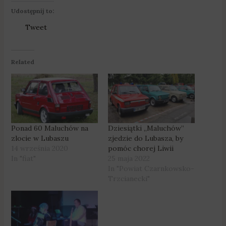
Udostępnij to:
Tweet
Related
Ponad 60 Maluchów na
Dziesiątki „Maluchów”
zlocie w Lubaszu
zjedzie do Lubasza, by
14 września 2020
pomóc chorej Liwii
In "fiat"
25 maja 2022
In "Powiat Czarnkowsko-
Trzcianecki"