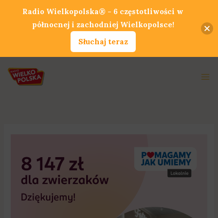
Przejdź
Radio Wielkopolska® - 6 częstotliwości w
do
północnej i zachodniej Wielkopolsce!
treści
Słuchaj teraz
Ma
Me