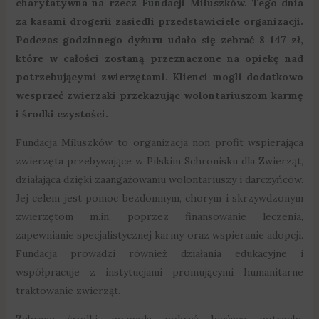
charytatywna na rzecz Fundacji Miluszków. Tego dnia
za kasami drogerii zasiedli przedstawiciele organizacji.
Podczas godzinnego dyżuru udało się zebrać 8 147 zł,
które w całości zostaną przeznaczone na opiekę nad
potrzebującymi zwierzętami. Klienci mogli dodatkowo
wesprzeć zwierzaki przekazując wolontariuszom karmę
i środki czystości.
Fundacja Miluszków to organizacja non profit wspierająca
zwierzęta przebywające w Pilskim Schronisku dla Zwierząt,
działająca dzięki zaangażowaniu wolontariuszy i darczyńców.
Jej celem jest pomoc bezdomnym, chorym i skrzywdzonym
zwierzętom m.in. poprzez finansowanie leczenia,
zapewnianie specjalistycznej karmy oraz wspieranie adopcji.
Fundacja prowadzi również działania edukacyjne i
współpracuje z instytucjami promującymi humanitarne
traktowanie zwierząt.
Zebrane środki pozwolą pokryć bieżące potrzeby