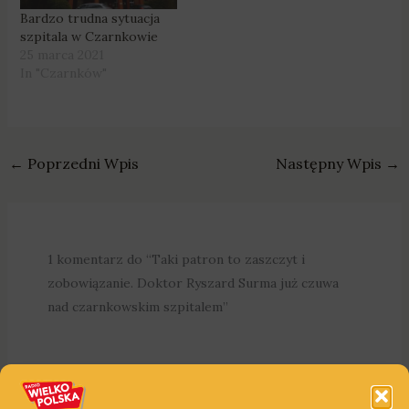
Bardzo trudna sytuacja
szpitala w Czarnkowie
25 marca 2021
In "Czarnków"
←
Poprzedni Wpis
Następny Wpis
→
1 komentarz do “Taki patron to zaszczyt i
zobowiązanie. Doktor Ryszard Surma już czuwa
nad czarnkowskim szpitalem”
Odnośnik zwrotny:
„Ocalił tysiące dzieci i nie brał ani