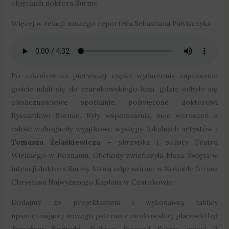
objęciach doktora Surmy.
Więcej w relacji naszego reportera Sebastiana Pawlaczyka
Po zakończeniu pierwszej części wydarzenia zaproszeni
goście udali się do czarnkowskiego kina, gdzie odbyło się
okolicznościowe spotkanie, poświęcone doktorowi
Ryszardowi Surmie. Były wspomnienia, moc wzruszeń a
całość wzbogaciły wyjątkowe występy lokalnych artystów i
Tomasza Żelaśkiewicza
– skrzypka i solisty Teatru
Wielkiego w Poznaniu. Obchody zwieńczyła Msza Święta w
intencji doktora Surmy, którą odprawiono w Kościele Jezusa
Chrystusa Najwyższego Kapłana w Czarnkowie.
Dodajmy, że projektantem i wykonawcą tablicy
upamiętniającej nowego patrona czarnkowskiej placówki był
Jarosław Bogucki
. Doktor Ryszard Surma zmarł
7