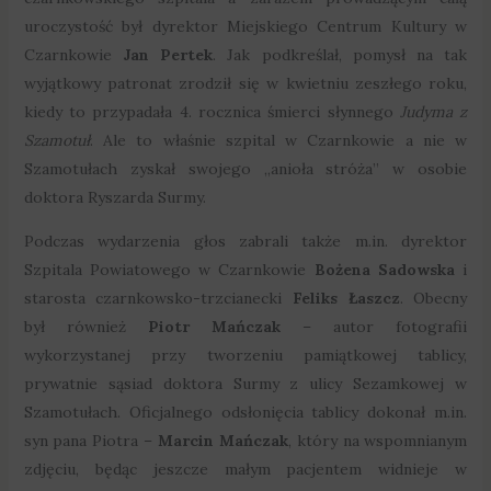
uroczystość był dyrektor Miejskiego Centrum Kultury w
Czarnkowie
Jan Pertek
. Jak podkreślał, pomysł na tak
wyjątkowy patronat zrodził się w kwietniu zeszłego roku,
kiedy to przypadała 4. rocznica śmierci słynnego
Judyma z
Szamotuł
. Ale to właśnie szpital w Czarnkowie a nie w
Szamotułach zyskał swojego „anioła stróża” w osobie
doktora Ryszarda Surmy.
Podczas wydarzenia głos zabrali także m.in. dyrektor
Szpitala Powiatowego w Czarnkowie
Bożena Sadowska
i
starosta czarnkowsko-trzcianecki
Feliks Łaszcz
. Obecny
był również
Piotr Mańczak
– autor fotografii
wykorzystanej przy tworzeniu pamiątkowej tablicy,
prywatnie sąsiad doktora Surmy z ulicy Sezamkowej w
Szamotułach. Oficjalnego odsłonięcia tablicy dokonał m.in.
syn pana Piotra –
Marcin Mańczak
, który na wspomnianym
zdjęciu, będąc jeszcze małym pacjentem widnieje w