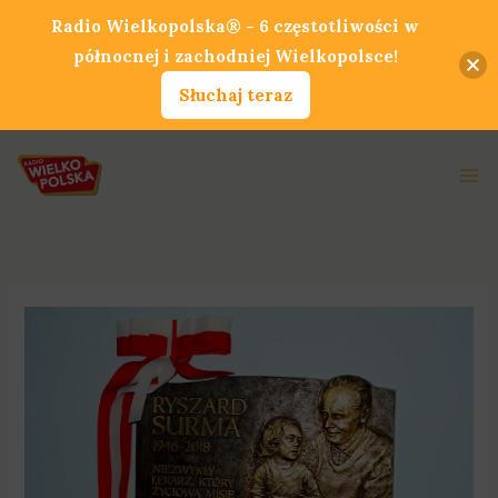
Przejdź
Radio Wielkopolska® - 6 częstotliwości w
do
północnej i zachodniej Wielkopolsce!
treści
Słuchaj teraz
Ma
Me