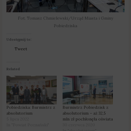
Fot. Tomasz Chmielewski/Urząd Miasta i Gminy
Pobiedziska
Udostępnij to:
Tweet
Related
Pobiedziska: Burmistrz z
Burmistrz Pobiedzisk z
absolutorium
absolutorium – aż 32,5
5 lipca 2022
mln zł pochłonęła oświata
In "Powiat Poznański"
30 czerwca 2020
In "absolutorium"