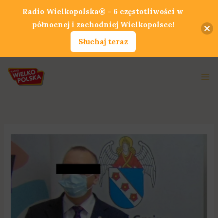
Przejdź
Radio Wielkopolska® - 6 częstotliwości w
do
północnej i zachodniej Wielkopolsce!
treści
Słuchaj teraz
Ma
Me