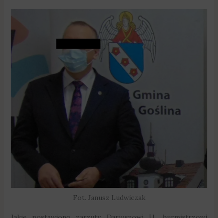
Fot. Janusz Ludwiczak
Jakie postawiono zarzuty Dariuszowi U., burmistrzowi