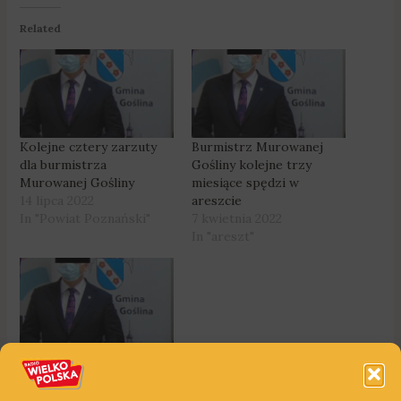
Related
Kolejne cztery zarzuty
Burmistrz Murowanej
dla burmistrza
Gośliny kolejne trzy
Murowanej Gośliny
miesiące spędzi w
14 lipca 2022
areszcie
In "Powiat Poznański"
7 kwietnia 2022
In "areszt"
Były burmistrz
Murowanej Gośliny
pozostaje w areszcie