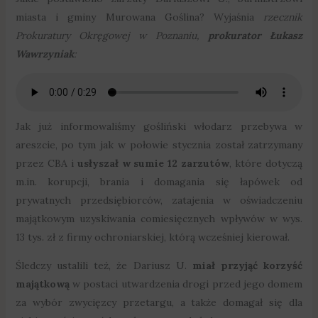
miasta i gminy Murowana Goślina? Wyjaśnia
rzecznik
Prokuratury Okręgowej w Poznaniu,
prokurator Łukasz
Wawrzyniak
:
Jak już informowaliśmy gośliński włodarz przebywa w
areszcie, po tym jak w połowie stycznia został zatrzymany
przez CBA i
usłyszał w sumie 12 zarzutów
, które dotyczą
m.in. korupcji, brania i domagania się łapówek od
prywatnych przedsiębiorców, zatajenia w oświadczeniu
majątkowym uzyskiwania comiesięcznych wpływów w wys.
13 tys. zł z firmy ochroniarskiej, którą wcześniej kierował.
Śledczy ustalili też, że Dariusz U.
miał przyjąć korzyść
majątkową
w postaci utwardzenia drogi przed jego domem
za wybór zwycięzcy przetargu, a także domagał się dla