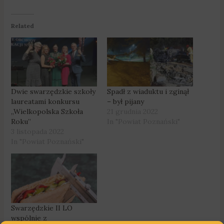
Related
Dwie swarzędzkie szkoły
Spadł z wiaduktu i zginął
laureatami konkursu
– był pijany
„Wielkopolska Szkoła
21 grudnia 2022
Roku”
In "Powiat Poznański"
3 listopada 2022
In "Powiat Poznański"
Swarzędzkie II LO
wspólnie z