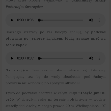
Mówi
druh Robert Wojtkowiak z
Ochotniczej Straży
Pożarnej w Swarzędzu
:
Dlaczego strażacy po raz kolejny apelują, by
podczas
pływania po jeziorze kajakiem, łódką zawsze mieć na
sobie kapok
!
Na szczęście tym razem alarm okazał się fałszywy.
Pamiętajmy też, by do wody absolutnie pod żadnym
pozorem nie wchodzić po spożyciu alkoholu!
Tylko od początku czerwca w całym kraju
utonęło już 110
osób
. W ubiegłym roku na terenie Polski życie w wodzie
straciły 444 osoby, z czego prawie 20 w Wielkopolsce. 107