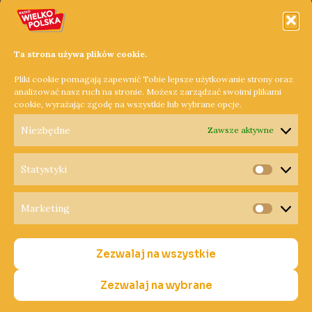
Uniwersytetem
Przyrodniczym będzie
kształcić dietetyków
9 maja 2023
Ta strona używa plików cookie.
In "Powiat Poznański"
Pliki cookie pomagają zapewnić Tobie lepsze użytkowanie strony oraz
analizować nasz ruch na stronie. Możesz zarządzać swoimi plikami
cookie, wyrażając zgodę na wszystkie lub wybrane opcje.
←
Poprzedni Wpis
Następny Wpis
→
Niezbędne
Zawsze aktywne
Statystyki
Statysty
Marketing
Copyright © 2026 Radio Wielkopolska®
Marketi
Polityka Prywatności
Zezwalaj na wszystkie
Polityka Cookies
Nadawca
Zezwalaj na wybrane