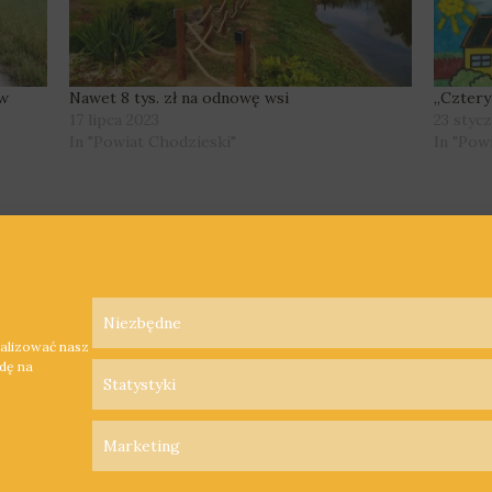
ów
Nawet 8 tys. zł na odnowę wsi
„Cztery
17 lipca 2023
23 styc
In "Powiat Chodzieski"
In "Pow
Niezbędne
nalizować nasz
odę na
Statystyki
Marketing