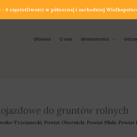
- 6 częstotliwości w północnej i zachodniej Wielkopolsc
Główna
O nas
Wiadomości
Gdzie
 dojazdowe do gruntów rolnych
wsko-Trzcianecki
,
Powiat Obornicki
,
Powiat Pilski
,
Powiat 