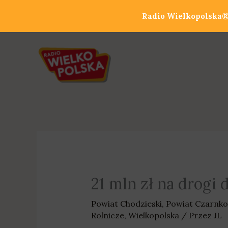
Przejdź
Radio Wielkopolska® 
do
treści
21 mln zł na drogi
Powiat Chodzieski
,
Powiat Czarnko
Rolnicze
,
Wielkopolska
/ Przez
JL