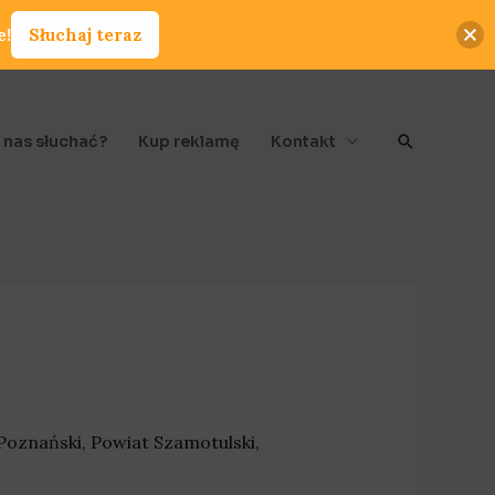
e!
Słuchaj teraz
Szukaj
 nas słuchać?
Kup reklamę
Kontakt
Poznański
,
Powiat Szamotulski
,