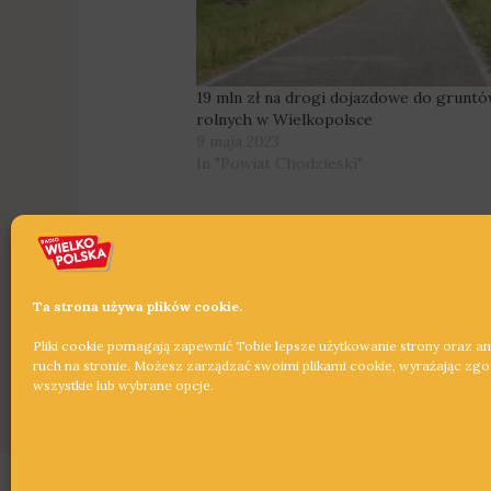
19 mln zł na drogi dojazdowe do grunt
rolnych w Wielkopolsce
9 maja 2023
In "Powiat Chodzieski"
Ta strona używa plików cookie.
Pliki cookie pomagają zapewnić Tobie lepsze użytkowanie strony oraz a
←
Poprzedni Wpis
ruch na stronie. Możesz zarządzać swoimi plikami cookie, wyrażając zg
wszystkie lub wybrane opcje.