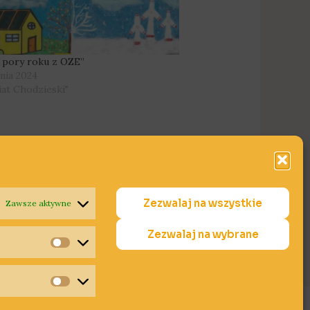
 pory roku z OZE”
znia 2024
iat Chodzieski"
Zezwalaj na wszystkie
Zawsze aktywne
Następny Wpis
→
Zezwalaj na wybrane
Statystyki
Marketing