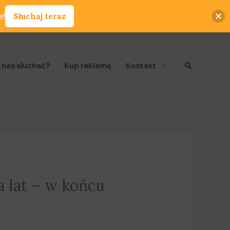
e!
Słuchaj teraz
Szukaj
 nas słuchać?
Kup reklamę
Kontakt
a lat – w końcu