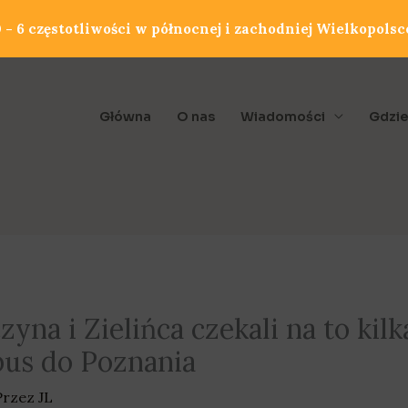
- 6 częstotliwości w północnej i zachodniej Wielkopolsc
Główna
O nas
Wiadomości
Gdzie
na i Zielińca czekali na to kilk
us do Poznania
Przez
JL