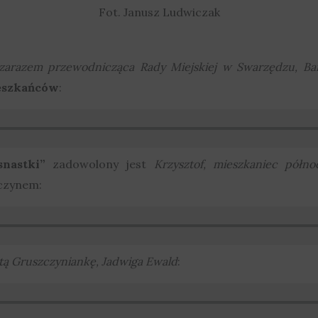
Fot. Janusz Ludwiczak
 zarazem przewodnicząca Rady Miejskiej w Swarzędzu, Ba
ieszkańców
:
snastki”
zadowolony jest
Krzysztof, mieszkaniec półno
zczynem:
tą Gruszczyniankę, Jadwiga Ewald
: