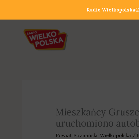
Przejdź
Radio Wielkopolska® 
do
treści
Mieszkańcy Gruszczy
uruchomiono autob
Powiat Poznański
,
Wielkopolska
/ 