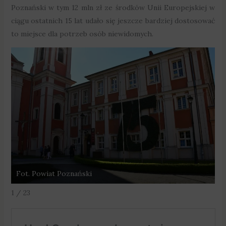
Poznański w tym 12 mln zł ze środków Unii Europejskiej w
ciągu ostatnich 15 lat udało się jeszcze bardziej dostosować
to miejsce dla potrzeb osób niewidomych.
Fot. Powiat Poznański
F
1 / 23