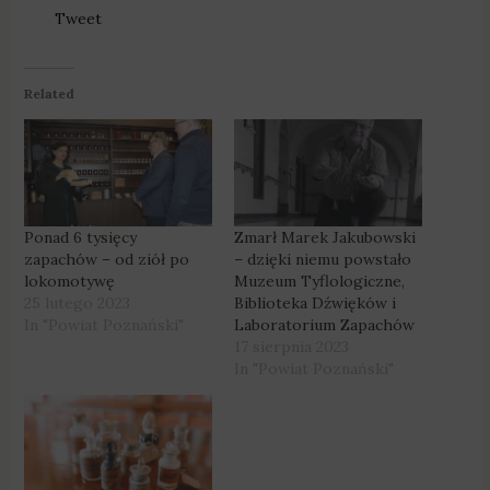
Tweet
Related
Ponad 6 tysięcy
Zmarł Marek Jakubowski
zapachów – od ziół po
– dzięki niemu powstało
lokomotywę
Muzeum Tyflologiczne,
25 lutego 2023
Biblioteka Dźwięków i
In "Powiat Poznański"
Laboratorium Zapachów
17 sierpnia 2023
In "Powiat Poznański"