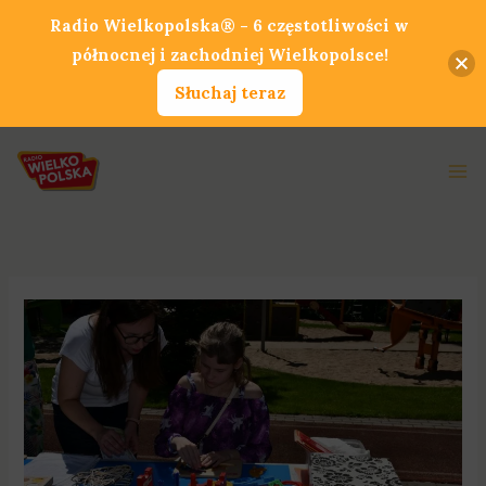
Przejdź
Radio Wielkopolska® - 6 częstotliwości w
do
północnej i zachodniej Wielkopolsce!
treści
Słuchaj teraz
Ma
Me