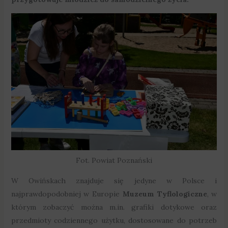
Fot. Powiat Poznański
W Owińskach znajduje się jedyne w Polsce i
najprawdopodobniej w Europie
Muzeum Tyflologiczne
, w
którym zobaczyć można m.in. grafiki dotykowe oraz
przedmioty codziennego użytku, dostosowane do potrzeb