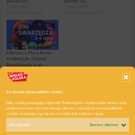
[ZDJĘCIA]
[ZDJĘCIA]
5 lipca 2021
5 lipca 2021
In "Dni Swarzędza"
In "Dni Swarzędza"
Chłopcy z Placu Broni,
Golden Life i Dawid
Kwiatkowski oraz
Festiwal Orkiestr Dętych
na Dni Swarzędza
2 lipca 2021
In "Chłopcy z Placu
Ta strona używa plików cookie.
Broni"
Pliki cookie pomagają zapewnić Tobie lepsze użytkowanie strony oraz
analizować nasz ruch na stronie. Możesz zarządzać swoimi plikami
cookie, wyrażając zgodę na wszystkie lub wybrane opcje.
←
Poprzedni Wpis
Następny Wpis
→
Niezbędne
Zawsze aktywne