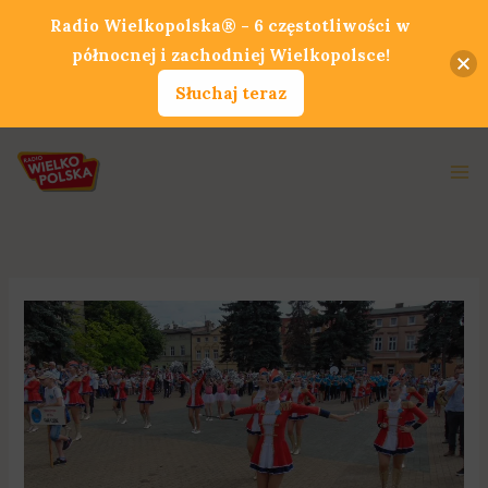
Przejdź
Radio Wielkopolska® - 6 częstotliwości w
do
północnej i zachodniej Wielkopolsce!
treści
Słuchaj teraz
Ma
Me