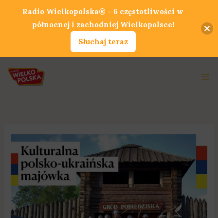
Przejdź
Radio Wielkopolska® - 6 częstotliwości w
do
północnej i zachodniej Wielkopolsce!
treści
Słuchaj teraz
Ma
Me