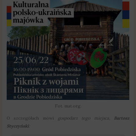
Fot. mat.org.
O szczegółach mówi
gospodarz tego miejsca,
Bartosz
Styczyński
: