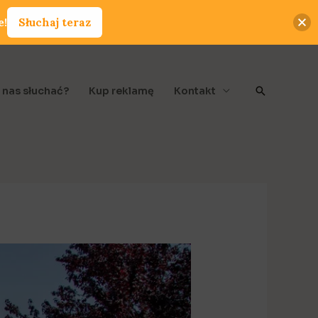
e!
Słuchaj teraz
Szukaj
 nas słuchać?
Kup reklamę
Kontakt