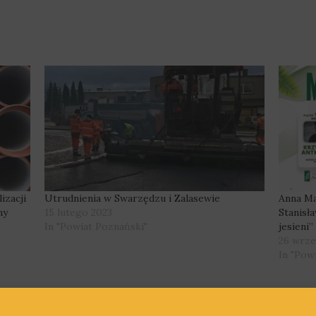
izacji
Utrudnienia w Swarzędzu i Zalasewie
Anna Ma
ny
15 lutego 2023
Stanisł
In "Powiat Poznański"
jesieni”
26 wrze
In "Pow