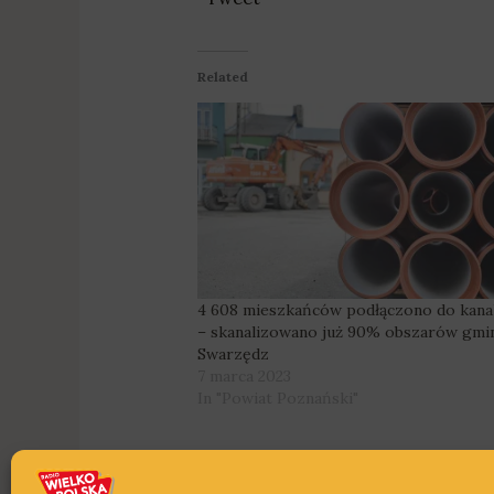
Related
4 608 mieszkańców podłączono do kanal
– skanalizowano już 90% obszarów gmi
Swarzędz
7 marca 2023
In "Powiat Poznański"