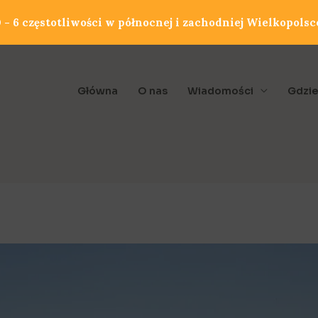
- 6 częstotliwości w północnej i zachodniej Wielkopolsc
Główna
O nas
Wiadomości
Gdzie