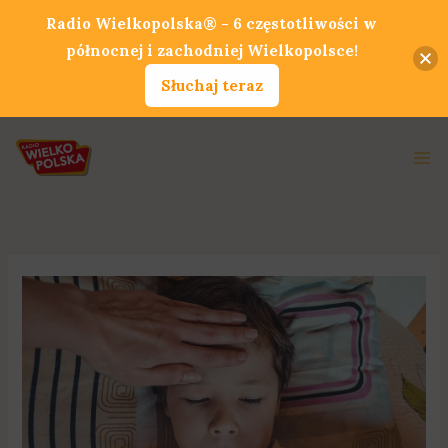
Przejdź
Radio Wielkopolska® - 6 częstotliwości w
do
północnej i zachodniej Wielkopolsce!
treści
Słuchaj teraz
Ma
Me