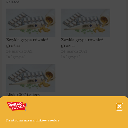
Related
Zwykła grypa również
Zwykła grypa również
groźna
groźna
24 marca 2021
24 marca 2021
In "grypa"
In "grypa"
Blisko 307 tysięcy
Wielkopolan
zachorowało w tym roku
na grypę
11 maja 2020
Ta strona używa plików cookie.
In "grypa"