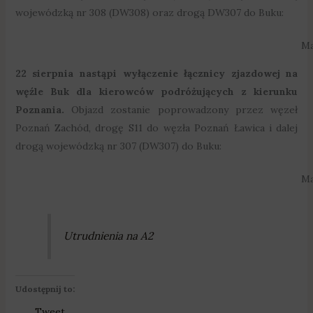
wojewódzką nr 308 (DW308) oraz drogą DW307 do Buku:
Ma
22 sierpnia nastąpi wyłączenie łącznicy zjazdowej na
węźle Buk dla kierowców podróżujących z kierunku
Poznania.
Objazd zostanie poprowadzony przez węzeł
Poznań Zachód, drogę S11 do węzła Poznań Ławica i dalej
drogą wojewódzką nr 307 (DW307) do Buku:
Ma
Utrudnienia na A2
Udostępnij to:
Tweet