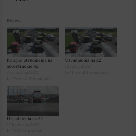
Related
Kolejne utrudnienia na
Utrudnienia na A2
autostradzie A2
12 lipca 2022
2 września 2022
In "Powiat Poznański"
In "Powiat Poznański"
Utrudnienia na A2
17 kwietnia 2023
In "Wielkopolska"