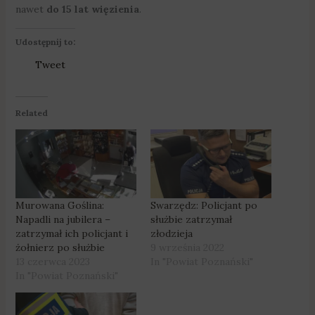
nawet
do 15 lat więzienia
.
Udostępnij to:
Tweet
Related
Murowana Goślina:
Swarzędz: Policjant po
Napadli na jubilera –
służbie zatrzymał
zatrzymał ich policjant i
złodzieja
żołnierz po służbie
9 września 2022
13 czerwca 2023
In "Powiat Poznański"
In "Powiat Poznański"