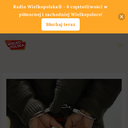
Przejdź
Radio Wielkopolska® - 6 częstotliwości w
do
północnej i zachodniej Wielkopolsce!
treści
Słuchaj teraz
Ma
Me