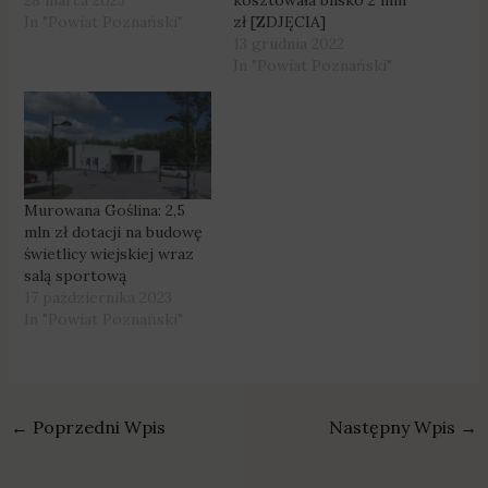
28 marca 2023
kosztowała blisko 2 mln
In "Powiat Poznański"
zł [ZDJĘCIA]
13 grudnia 2022
In "Powiat Poznański"
Murowana Goślina: 2,5
mln zł dotacji na budowę
świetlicy wiejskiej wraz
salą sportową
17 października 2023
In "Powiat Poznański"
←
Poprzedni Wpis
Następny Wpis
→