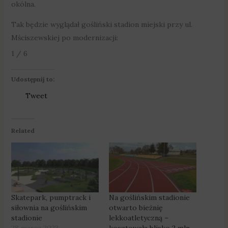
okólna.
Tak będzie wyglądał gośliński stadion miejski przy ul.
Mściszewskiej po modernizacji:
Wiz. Urząd Miasta i Gminy Murowana Goślina
/
1 / 6
Udostępnij to:
Tweet
Related
Skatepark, pumptrack i
Na goślińskim stadionie
siłownia na goślińskim
otwarto bieżnię
stadionie
lekkoatletyczną –