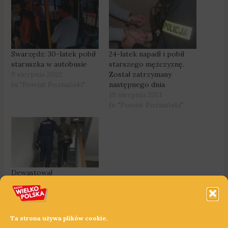
Swarzędz: 30-latek pobił
24-latek napadł i pobił
staruszka w autobusie
starszego mężczyznę.
9 sierpnia 2022
Został zatrzymany
In "Powiat Poznański"
następnego dnia
19 sierpnia 2021
In "Powiat Poznański"
Dewastował
zaparkowane samochody
– był poszukiwany listem
gończym
21 marca 2024
Ta strona używa plików cookie.
In "Powiat Poznański"