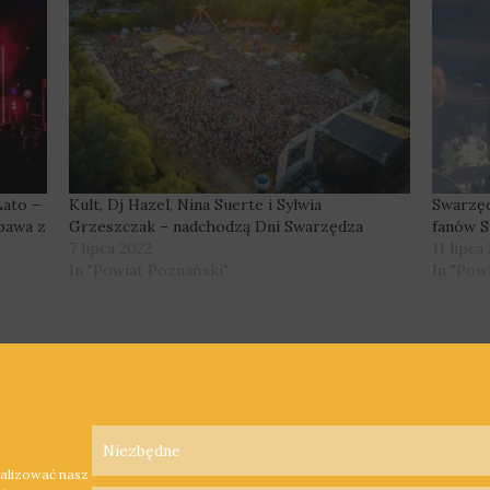
Lato –
Kult, Dj Hazel, Nina Suerte i Sylwia
Swarzęd
abawa z
Grzeszczak – nadchodzą Dni Swarzędza
fanów S
7 lipca 2022
11 lipca
In "Powiat Poznański"
In "Pow
Niezbędne
nalizować nasz