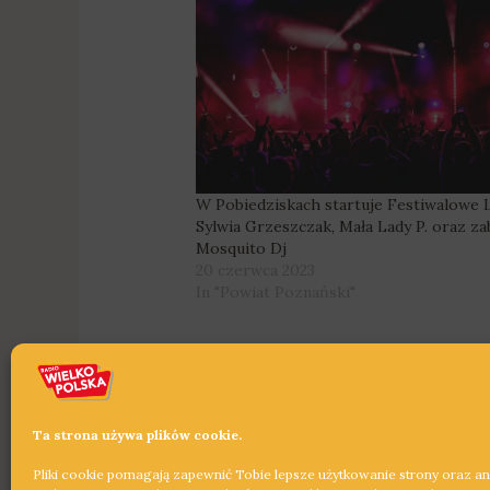
W Pobiedziskach startuje Festiwalowe 
Sylwia Grzeszczak, Mała Lady P. oraz z
Mosquito Dj
20 czerwca 2023
In "Powiat Poznański"
Ta strona używa plików cookie.
Pliki cookie pomagają zapewnić Tobie lepsze użytkowanie strony oraz a
←
Poprzedni Wpis