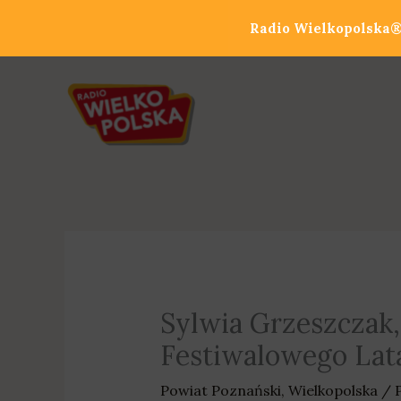
Przejdź
Radio Wielkopolska® 
do
treści
Sylwia Grzeszczak,
Festiwalowego Lat
Powiat Poznański
,
Wielkopolska
/ 