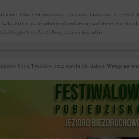
koncert Sylwii Grzeszczak i zabawa taneczna z DJ-em Mo
ata, który już w sobotę odbędzie się nad Jeziorem Biez
edziskiego Ośrodka Kultury, Joanna Horodko
:
maków Food Trucków oraz strefa dla dzieci.
Wstęp na wsz