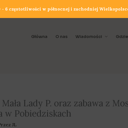
- 6 częstotliwości w północnej i zachodniej Wielkopolsc
Główna
O nas
Wiadomości
Gdzie
 Mała Lady P. oraz zabawa z Mosq
a w Pobiedziskach
Przez
JL