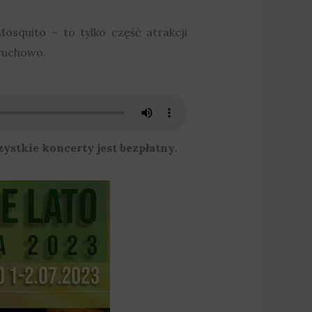
squito – to tylko część atrakcji
druchowo.
ystkie koncerty jest bezpłatny
.