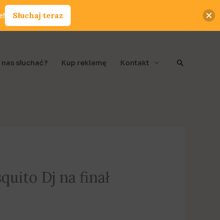
e!
Słuchaj teraz
Szukaj
 nas słuchać?
Kup reklamę
Kontakt
uito Dj na finał