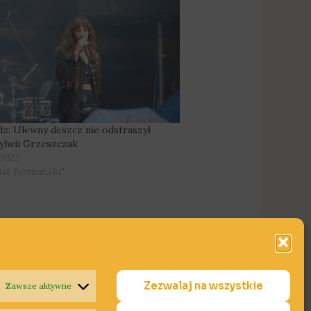
z: Ulewny deszcz nie odstraszył
ylwii Grzeszczak
 2022
iat Poznański"
Zezwalaj na wszystkie
Zawsze aktywne
Następny Wpis
→