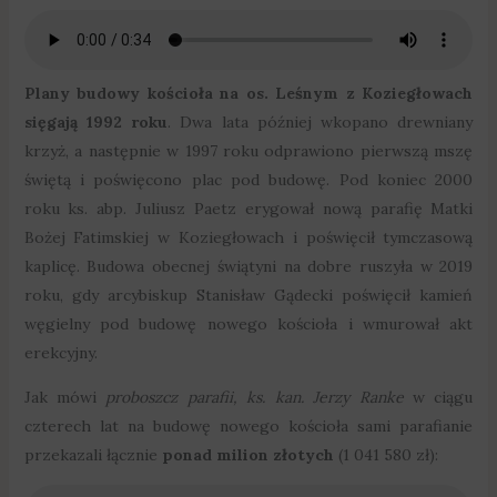
Plany budowy kościoła na os. Leśnym z Koziegłowach
sięgają 1992 roku
. Dwa lata później wkopano drewniany
krzyż, a następnie w 1997 roku odprawiono pierwszą mszę
świętą i poświęcono plac pod budowę. Pod koniec 2000
roku ks. abp. Juliusz Paetz erygował nową parafię Matki
Bożej Fatimskiej w Koziegłowach i poświęcił tymczasową
kaplicę. Budowa obecnej świątyni na dobre ruszyła w 2019
roku, gdy arcybiskup Stanisław Gądecki poświęcił kamień
węgielny pod budowę nowego kościoła i wmurował akt
erekcyjny.
Jak mówi
proboszcz parafii, ks. kan. Jerzy Ranke
w ciągu
czterech lat na budowę nowego kościoła sami parafianie
przekazali łącznie
ponad milion złotych
(1 041 580 zł):