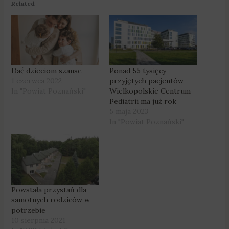
Related
Dać dzieciom szanse
Ponad 55 tysięcy
1 czerwca 2022
przyjętych pacjentów –
In "Powiat Poznański"
Wielkopolskie Centrum
Pediatrii ma już rok
5 maja 2023
In "Powiat Poznański"
Powstała przystań dla
samotnych rodziców w
potrzebie
10 sierpnia 2021