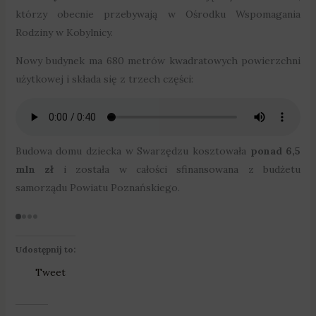
którzy obecnie przebywają w Ośrodku Wspomagania
Rodziny w Kobylnicy.
Nowy budynek ma 680 metrów kwadratowych powierzchni
użytkowej i składa się z trzech części:
Budowa domu dziecka w Swarzędzu kosztowała
ponad 6,5
mln zł
i została w całości sfinansowana z budżetu
samorządu Powiatu Poznańskiego.
Fot. Powiat Poznański
F
Udostępnij to:
Tweet