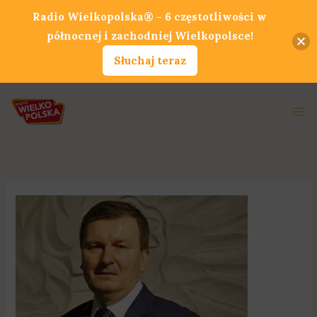
Przejdź
Radio Wielkopolska® - 6 częstotliwości w
do
północnej i zachodniej Wielkopolsce!
treści
Słuchaj teraz
Ma
Me