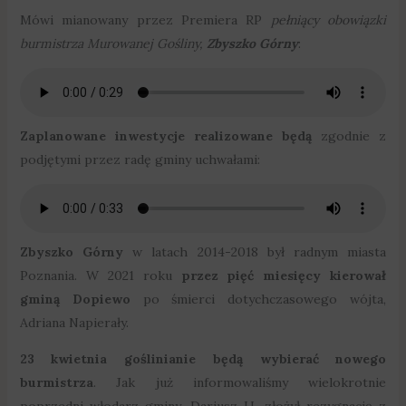
Mówi mianowany przez Premiera RP
pełniący obowiązki
burmistrza Murowanej Gośliny,
Zbyszko Górny
:
Zaplanowane inwestycje realizowane będą
zgodnie z
podjętymi przez radę gminy uchwałami:
Zbyszko Górny
w latach 2014-2018 był radnym miasta
Poznania. W 2021 roku
przez pięć miesięcy kierował
gminą Dopiewo
po śmierci dotychczasowego wójta,
Adriana Napierały.
23 kwietnia goślinianie będą wybierać nowego
burmistrza
. Jak już informowaliśmy wielokrotnie
poprzedni włodarz gminy, Dariusz U. złożył rezygnację z