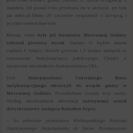
mandatu. Od ponad roku przebywa on w areszcie, po tym
jak usłyszał blisko 20 zarzutów związanych z korupcją i
przyjmowaniem łapówek.
Miesiąc temu
były już burmistrz Murowanej Gośliny
usłyszał pierwszy wyrok
. Dariusz U. będzie musiał
zapłacić 6 tysięcy złotych grzywny i 3 tysiące nawiązki za
znieważenie funkcjonariusza publicznego. Chodzi o
naruszenie nietykalności funkcjonariusza CBA.
Dziś
funkcjonariusze Centralnego Biura
Antykorupcyjnego wkroczyli do urzędu gminy w
Murowanej Goślinie
. Przesłuchane zostały trzy osoby.
Według nieoficjalnych informacji
zatrzymany został
dotychczasowy zastępca Radosław Szpot
.
–
Na polecenie prokuratora Wielkopolskiego Wydziału
Zamiejscowego Departamentu do Spraw Przestępczości