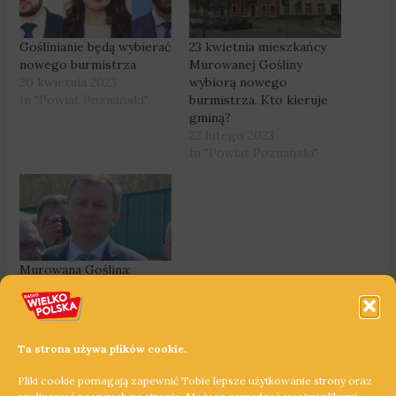
Goślinianie będą wybierać
23 kwietnia mieszkańcy
nowego burmistrza
Murowanej Gośliny
20 kwietnia 2023
wybiorą nowego
In "Powiat Poznański"
burmistrza. Kto kieruje
gminą?
22 lutego 2023
In "Powiat Poznański"
Murowana Goślina:
Zbyszko Górny
przestanie kierować
gminą
27 kwietnia 2023
Ta strona używa plików cookie.
In "Powiat Poznański"
Pliki cookie pomagają zapewnić Tobie lepsze użytkowanie strony oraz