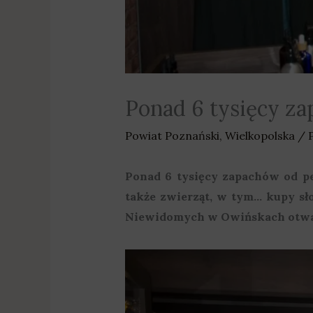
Ponad 6 tysięcy z
Powiat Poznański
,
Wielkopolska
/ 
Ponad 6 tysięcy zapachów od per
także zwierząt, w tym… kupy s
Niewidomych w Owińskach otwar