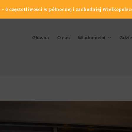
- 6 częstotliwości w północnej i zachodniej Wielkopolsc
Główna
O nas
Wiadomości
Gdzie