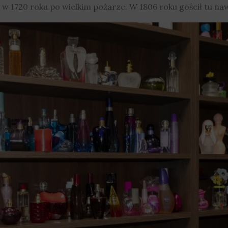
 w 1720 roku po wielkim pożarze. W 1806 roku gościł tu n