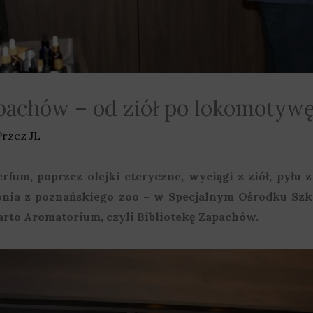
apachów – od ziół po lokomotyw
Przez
JL
fum, poprzez olejki eteryczne, wyciągi z ziół, pyłu 
łonia z poznańskiego zoo – w Specjalnym Ośrodku S
to Aromatorium, czyli Bibliotekę Zapachów.