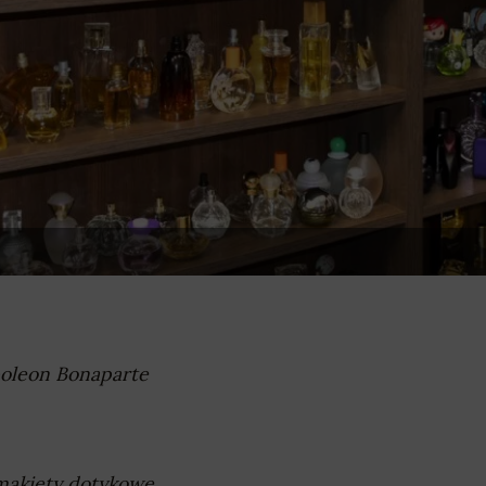
poleon Bonaparte
makiety dotykowe