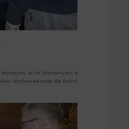
ę
z bursztynu, aż do lokomotywy, a
zkolno-Wychowawczym dla Dzieci