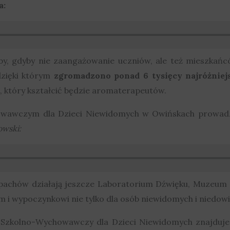
a:
by, gdyby nie zaangażowanie uczniów, ale też mieszkań
 dzięki którym
zgromadzono ponad 6 tysięcy najróżnie
, który kształcić będzie aromaterapeutów.
owawczym dla Dzieci Niewidomych w Owińskach prowadzo
owski:
pachów działają jeszcze Laboratorium Dźwięku, Muzeum T
m i wypoczynkowi nie tylko dla osób niewidomych i niedow
 Szkolno-Wychowawczy dla Dzieci Niewidomych znajduje