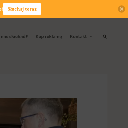
e!
Słuchaj teraz
Szukaj
 nas słuchać?
Kup reklamę
Kontakt