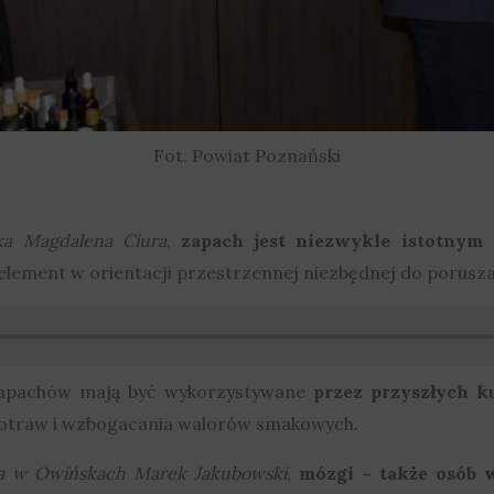
Fot. Powiat Poznański
ka Magdalena Ciura
,
zapach jest niezwykle istotnym
lement w orientacji przestrzennej niezbędnej do poruszan
Zapachów mają być wykorzystywane
przez przyszłych k
otraw i wzbogacania walorów smakowych.
ka w Owińskach Marek Jakubowski
,
mózgi – także osób 