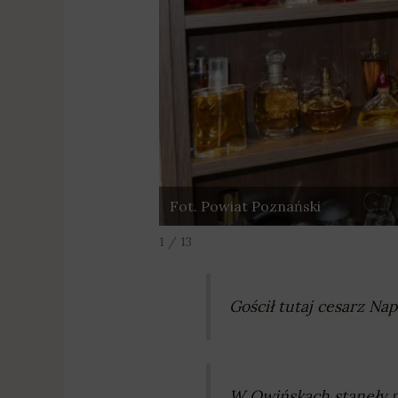
Fot. Powiat Poznański
1 / 13
Gościł tutaj cesarz Na
W Owińskach stanęły 