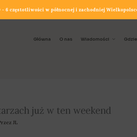
- 6 częstotliwości w północnej i zachodniej Wielkopolsc
Główna
O nas
Wiadomości
Gdzie
arzach już w ten weekend
Przez
JL