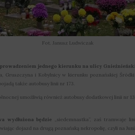
Fot. Janusz Ludwiczak
prowadzeniem jednego kierunku na ulicy Gnieźnieński
za, Gruszczyna i Kobylnicy w kierunku poznańskiej Śródk
ojadą także autobusy linii nr 173.
łnocnej umożliwią również autobusy dodatkowej linii nr 1
wa wydłużona będzie
„siedemnastka”, zaś tramwaje lin
iwiając dojazd na drugą poznańską nekropolię, czyli na Jun