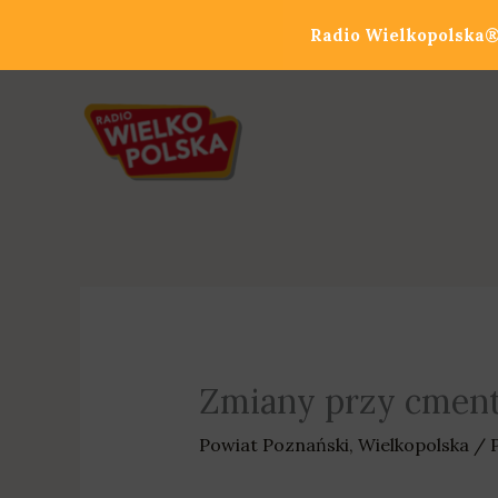
Przejdź
Radio Wielkopolska® 
do
treści
Zmiany przy cment
Powiat Poznański
,
Wielkopolska
/ 