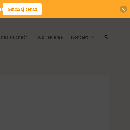
e!
Słuchaj teraz
Szukaj
 nas słuchać?
Kup reklamę
Kontakt