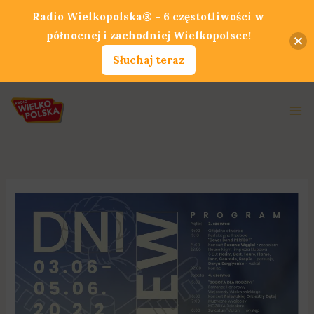
Przejdź
Radio Wielkopolska® - 6 częstotliwości w
do
północnej i zachodniej Wielkopolsce!
treści
Słuchaj teraz
Ma
Me