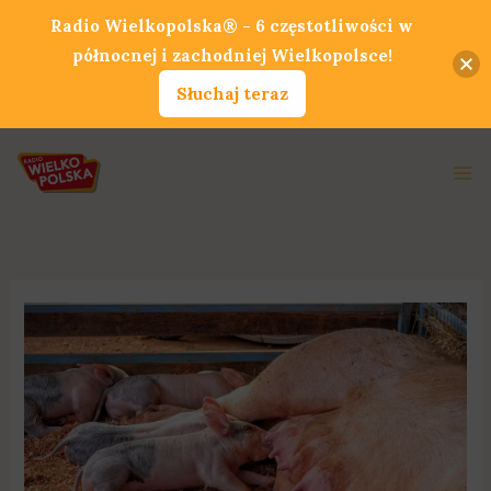
Przejdź
Radio Wielkopolska® - 6 częstotliwości w
do
północnej i zachodniej Wielkopolsce!
treści
Słuchaj teraz
Ma
Me