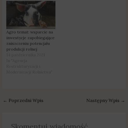
Agro temat: wsparcie na
inwestycje zapobiegające
zniszczeniu potencjału
produkcji rolnej
14 października 2021
In "Agencja
Restrukturyzacji i
Modernizacji Rolnictwa"
←
Poprzedni Wpis
Następny Wpis
→
Skomentuj wiadomość