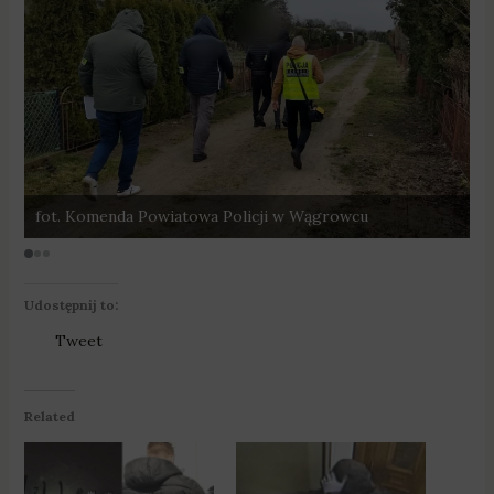
fot. Komenda Powiatowa Policji w Wągrowcu
f
Udostępnij to:
Tweet
Related