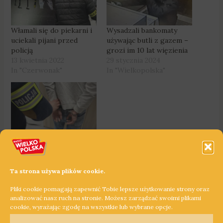
Włamali się do piekarni i
Wysadzali bankomaty
uciekali pijani przed
używając butli z gazem –
policją
grozi im 10 lat więzienia
13 kwietnia 2022
29 stycznia 2024
In "Czerwonak"
In "Wielkopolska"
Czerpali korzyści z
nierządu – grozi im 5 lat
więzienia
13 lutego 2024
Ta strona używa plików cookie.
In "Wielkopolska"
Pliki cookie pomagają zapewnić Tobie lepsze użytkowanie strony oraz
analizować nasz ruch na stronie. Możesz zarządzać swoimi plikami
cookie, wyrażając zgodę na wszystkie lub wybrane opcje.