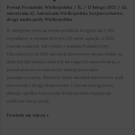
Powiat Poznański
,
Wielkopolska
/
JL
/
13 lutego 2023
/
A2
,
autostrada A2
,
Autostrada Wielkopolska
,
bezpieczeństwo
,
drogi
,
nauka jazdy
,
Wielkopolska
W ubiegłym roku na wielkopolskich drogach do 2 302
wypadków, w wyniku których 213 osób zginęło, a 2620
zostało rannych. Jak wynika z badania Polskiej Izby
Ubezpieczeń aż 93% młodych kierowców uważa siebie za
dobrych lub bardzo dobrych kierujących samochodem, a
ponad połowa ocenia swoje umiejętności jako
ponadprzeciętne. Niestety wielu młodych kierowców myli
autostrady i drogi ekspresowe z torem wyścigowym,
dlatego spółka Autostrada Wielkopolska organizuje
cykliczne kursy jazdy.
Dowiedz się więcej »