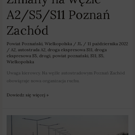
A2/S5/S11 Poznań
Zachód
Powiat Poznański
,
Wielkopolska
/
JL
/
11 października 2022
/
A2
,
autostrada A2
,
droga ekspresowa S11
,
droga
ekspresowa S5
,
drogi
,
powiat poznański
,
S11
,
S5
,
Wielkopolska
Uwaga kierowcy. Na węźle autostradowym Poznań Zachód
obowiązuje nowa organizacja ruchu.
Dowiedz się więcej »
Autostrada
A2:
Trzeci