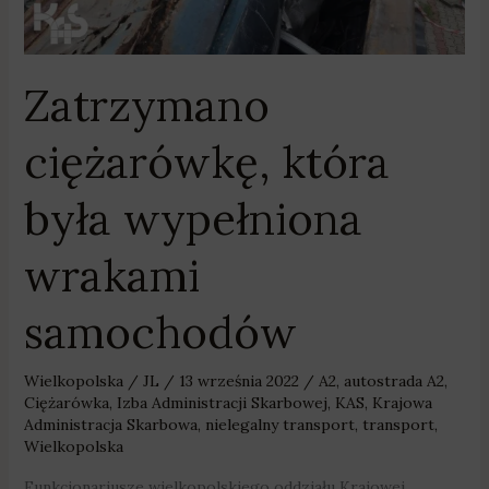
Zatrzymano
ciężarówkę, która
była wypełniona
wrakami
samochodów
Wielkopolska
/
JL
/
13 września 2022
/
A2
,
autostrada A2
,
Ciężarówka
,
Izba Administracji Skarbowej
,
KAS
,
Krajowa
Administracja Skarbowa
,
nielegalny transport
,
transport
,
Wielkopolska
Funkcjonariusze wielkopolskiego oddziału Krajowej