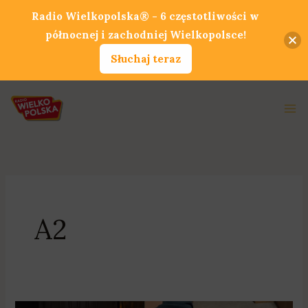
Przejdź
Radio Wielkopolska® - 6 częstotliwości w
do
północnej i zachodniej Wielkopolsce!
treści
Słuchaj teraz
Ma
Me
A2