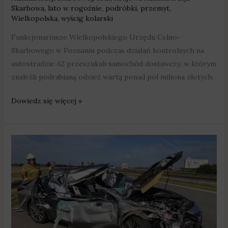
Skarbowa
,
lato w rogoźnie
,
podróbki
,
przemyt
,
Wielkopolska
,
wyścig kolarski
Funkcjonariusze Wielkopolskiego Urzędu Celno-
Skarbowego w Poznaniu podczas działań kontrolnych na
autostradzie A2 przeszukali samochód dostawczy, w którym
znaleźli podrabianą odzież wartą ponad pół miliona złotych.
Dowiedz się więcej »
Do
20%
wypadków
na
autostradzie
przyczyniają
się