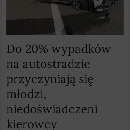
młodzi,
niedoświadczeni
kierowcy
Do 20% wypadków
na autostradzie
przyczyniają się
młodzi,
niedoświadczeni
kierowcy