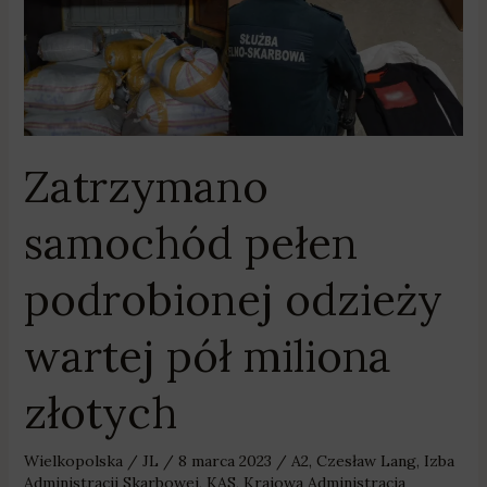
Zatrzymano
samochód
pełen
podrobionej
odzieży
wartej
Zatrzymano
pół
miliona
samochód pełen
złotych
podrobionej odzieży
wartej pół miliona
złotych
Wielkopolska
/
JL
/
8 marca 2023
/
A2
,
Czesław Lang
,
Izba
Administracji Skarbowej
,
KAS
,
Krajowa Administracja