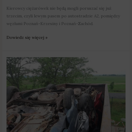
Kierowcy ciężarówek nie będą mogli poruszać się już
trzecim, czyli lewym pasem po autostradzie A2, pomiędzy
węzłami Poznań-Krzesiny i Poznań-Zachód.
Dowiedz się więcej »
Zatrzymano
ciężarówkę,
która
była
wypełniona
wrakami
samochodów