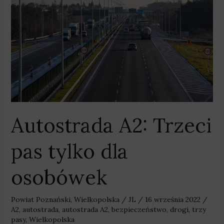
pas
tylko
dla
osobówek
Autostrada A2: Trzeci
pas tylko dla
osobówek
Powiat Poznański
,
Wielkopolska
/
JL
/
16 września 2022
/
A2
,
autostrada
,
autostrada A2
,
bezpieczeństwo
,
drogi
,
trzy
pasy
,
Wielkopolska