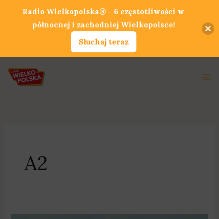
Przejdź
Radio Wielkopolska® - 6 częstotliwości w
do
północnej i zachodniej Wielkopolsce!
treści
Słuchaj teraz
Ma
Me
A2