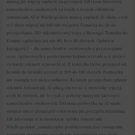
muszą już więcej zapłacić za przejazd. Od teraz kierowcy
samochodów osobowych za każdy z trzech odcinków
Autostrady A2 w Wielkopolsce muszą zapłacić 32 złote, czyli
o 2 złote więcej niż był odo tej pory. Oznacza to, że za
przejechanie 150-kilometrowej trasy z Nowego Tomyśla do
Konina zapłacimy już nie 90, lecz 96 złotych. Opłata w
kategorii 2 – dla samochodów osobowych z przyczepami
oraz ciężarowych z podwójnymi kołami wzrosła o 4 złote i
za każdy odcinek wynosi 51 zł. Z kolei dla tirów przejazd od
bramki do bramki wzrósł ze 109 do 118 złotych. Podwyżka
nie ominęła też motocyklistów. Za każdy przejechany płatny
odcinek Autostrady A2 płacą oni teraz o złotówkę więcej,
czyli 16 złotych, ale to i tak o połowę mniej niż kierowcy
samochodów osobowych. Ostatnia podwyżka na A2 miała
miejsce nieco ponad pół roku temu (na początku września).
Jak informuje w komunikacie spółka Autostrada
Wielkopolska: „zmiana opłat podyktowana jest rosnącymi
kosztami utrzymania autostrady, niezmiennie wysokimi