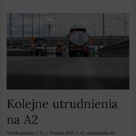
Kolejne
utrudnienia
na
A2
Kolejne utrudnienia
na A2
Wielkopolska
/
JL
/
11 maja 2023
/
A2
,
autostrada A2
,