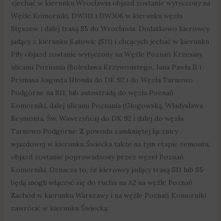
zjechać w kierunku Wrocławia objazd zostanie wytyczony na
Węźle Komorniki, DW311 i DW306 w kierunku węzła
Stęszew i dalej trasą S5 do Wrocławia: Dodatkowo kierowcy
jadący z kierunku Katowic (S11) i chcących jechać w kierunku
Piły objazd zostanie wytyczony na Węźle Poznań Krzesiny,
ulicami Poznania (Bolesława Krzywoustego, Jana Pawła II i
Prymasa Augusta Hlonda do DK 92 i do Węzła Tarnowo
Podgórne na S11, lub autostradą do węzła Poznań
Komorniki, dalej ulicami Poznania (Głogowską, Władysława
Reymonta, Św. Wawrzyńca) do DK 92 i dalej do węzła
Tarnowo Podgórne: Z powodu zamkniętej łącznicy
wjazdowej w kierunku Świecka także na tym etapie remontu,
objazd zostanie poprowadzony przez węzeł Poznań
Komorniki. Oznacza to, że kierowcy jadący trasą S11 lub S5
będą mogli włączyć się do ruchu na A2 na węźle Poznań
Zachód w kierunku Warszawy i na węźle Poznań Komorniki
zawrócić w kierunku Świecka: