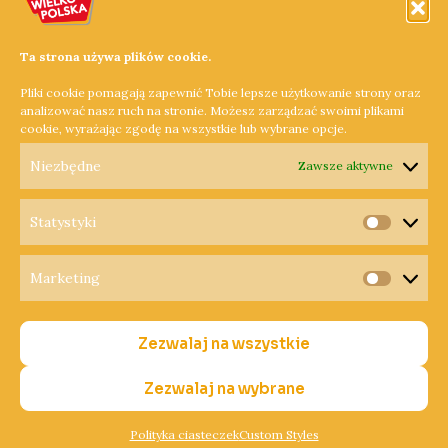
Najdroższa autostrada w Europie jeszcze droższa. Od
czwartku kierowcy płacą więcej za przejazd „A2-ką”.
Ta strona używa plików cookie.
Dowiedz się więcej »
Pliki cookie pomagają zapewnić Tobie lepsze użytkowanie strony oraz
analizować nasz ruch na stronie. Możesz zarządzać swoimi plikami
cookie, wyrażając zgodę na wszystkie lub wybrane opcje.
1
2
Następny
→
Niezbędne
Zawsze aktywne
Statystyki
Statysty
Marketing
Copyright © 2026 Radio Wielkopolska®
Marketi
Polityka Prywatności
Zezwalaj na wszystkie
Polityka Cookies
Nadawca
Zezwalaj na wybrane
Polityka ciasteczek
Custom Styles