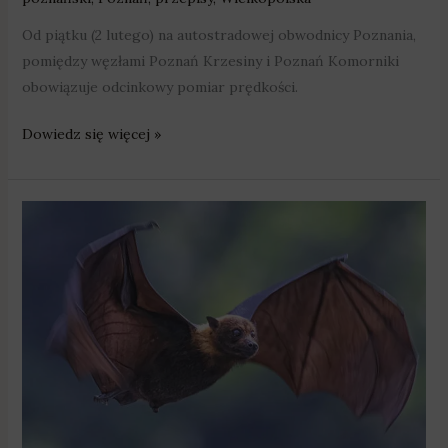
Od piątku (2 lutego) na autostradowej obwodnicy Poznania,
pomiędzy węzłami Poznań Krzesiny i Poznań Komorniki
obowiązuje odcinkowy pomiar prędkości.
Dowiedz się więcej »
Wzmożony
ruch
nad
Autostradą
Wielkopolską
–
trwają
migracje
nietoperzy