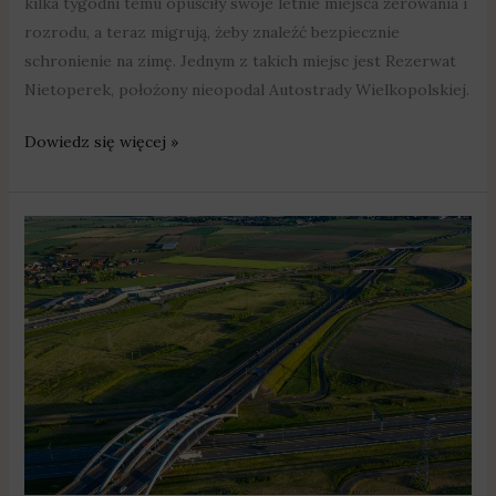
kilka tygodni temu opuściły swoje letnie miejsca żerowania i
rozrodu, a teraz migrują, żeby znaleźć bezpiecznie
schronienie na zimę. Jednym z takich miejsc jest Rezerwat
Nietoperek, położony nieopodal Autostrady Wielkopolskiej.
Dowiedz się więcej »
Koniec
utrudnień
na
węźle
Poznań
Zachód