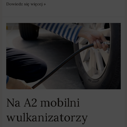
Dowiedz się więcej »
Na
A2
mobilni
wulkanizatorzy
sprawdzą
ciśnienie
w
oponach
Na A2 mobilni
wulkanizatorzy