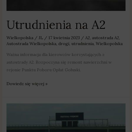
Utrudnienia na A2
Wielkopolska
/
JL
/
17 kwietnia 2023
/
A2
,
autostrada A2
,
Autostrada Wielkopolska
,
drogi
,
utrudnienia
,
Wielkopolska
Ważna informacja dla kierowców korzystających z
autostrady A2. Rozpoczyna się remont nawierzchni w
rejonie Punktu Poboru Opłat Gołuski.
Dowiedz się więcej »
„A2,
że
drożej”
–