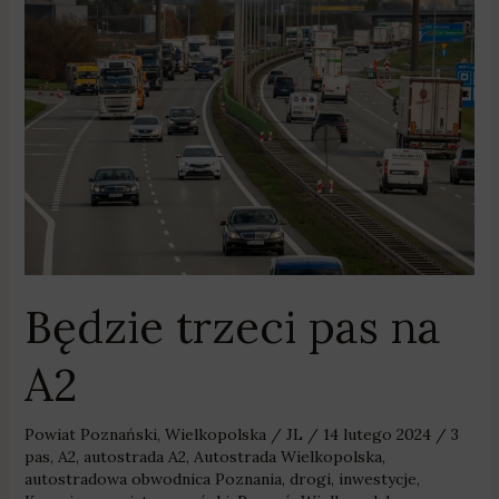
trzeci
pas
na
A2
Będzie trzeci pas na
A2
Powiat Poznański
,
Wielkopolska
/
JL
/
14 lutego 2024
/
3
pas
,
A2
,
autostrada A2
,
Autostrada Wielkopolska
,
autostradowa obwodnica Poznania
,
drogi
,
inwestycje
,