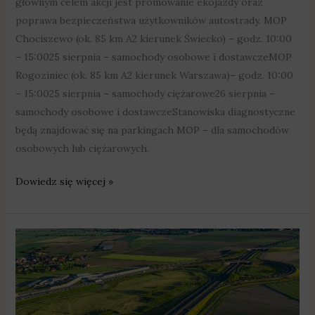
głównym celem akcji jest promowanie ekojazdy oraz
poprawa bezpieczeństwa użytkowników autostrady. MOP
Chociszewo (ok. 85 km A2 kierunek Świecko) – godz. 10:00
– 15:0025 sierpnia – samochody osobowe i dostawczeMOP
Rogoziniec (ok. 85 km A2 kierunek Warszawa)– godz. 10:00
– 15:0025 sierpnia – samochody ciężarowe26 sierpnia –
samochody osobowe i dostawczeStanowiska diagnostyczne
będą znajdować się na parkingach MOP – dla samochodów
osobowych lub ciężarowych.
Dowiedz się więcej »
Utrudnienia
na
węźle
Poznań
Zachód