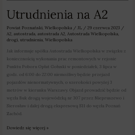
Utrudnienia na A2
Powiat Poznański
,
Wielkopolska
/
JL
/
29 czerwca 2023
/
A2
,
autostrada
,
autostrada A2
,
Autostrada Wielkopolska
,
drogi
,
utrudnienia
,
Wielkopolska
Jak informuje spółka Autostrada Wielkopolska w związku z
koniecznością wykonania prac remontowych w rejonie
Punktu Poboru Opłat Gołuski w poniedziałek, 3 lipca w
godz. od 6:00 do 22:00 niemożliwy będzie przejazd
pojazdów nienormatywnych, o szerokości powyżej 3
metrów w kierunku Warszawy. Objazd prowadzić będzie od
węzła Buk drogą wojewódzką nr 307 przez Niepruszewo i
Sierosław i dalej drogą ekspresową S11 do węzła Poznań
Zachód.
Dowiedz się więcej »