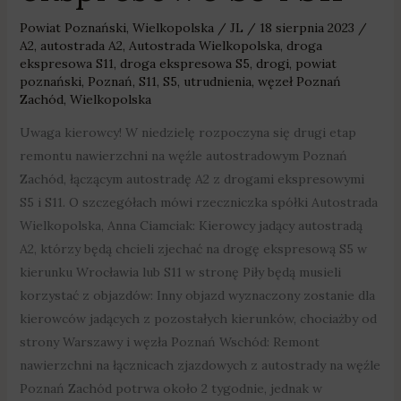
Powiat Poznański
,
Wielkopolska
/
JL
/
18 sierpnia 2023
/
A2
,
autostrada A2
,
Autostrada Wielkopolska
,
droga
ekspresowa S11
,
droga ekspresowa S5
,
drogi
,
powiat
poznański
,
Poznań
,
S11
,
S5
,
utrudnienia
,
węzeł Poznań
Zachód
,
Wielkopolska
Uwaga kierowcy! W niedzielę rozpoczyna się drugi etap
remontu nawierzchni na węźle autostradowym Poznań
Zachód, łączącym autostradę A2 z drogami ekspresowymi
S5 i S11. O szczegółach mówi rzeczniczka spółki Autostrada
Wielkopolska, Anna Ciamciak: Kierowcy jadący autostradą
A2, którzy będą chcieli zjechać na drogę ekspresową S5 w
kierunku Wrocławia lub S11 w stronę Piły będą musieli
korzystać z objazdów: Inny objazd wyznaczony zostanie dla
kierowców jadących z pozostałych kierunków, chociażby od
strony Warszawy i węzła Poznań Wschód: Remont
nawierzchni na łącznicach zjazdowych z autostrady na węźle
Poznań Zachód potrwa około 2 tygodnie, jednak w