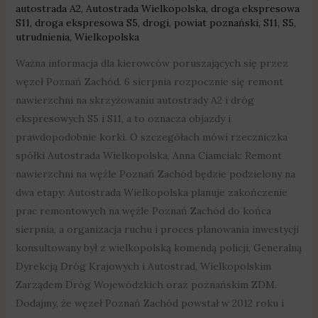
autostrada A2
,
Autostrada Wielkopolska
,
droga ekspresowa
S11
,
droga ekspresowa S5
,
drogi
,
powiat poznański
,
S11
,
S5
,
utrudnienia
,
Wielkopolska
Ważna informacja dla kierowców poruszających się przez
węzeł Poznań Zachód. 6 sierpnia rozpocznie się remont
nawierzchni na skrzyżowaniu autostrady A2 i dróg
ekspresowych S5 i S11, a to oznacza objazdy i
prawdopodobnie korki. O szczegółach mówi rzeczniczka
spółki Autostrada Wielkopolska, Anna Ciamciak: Remont
nawierzchni na węźle Poznań Zachód będzie podzielony na
dwa etapy: Autostrada Wielkopolska planuje zakończenie
prac remontowych na węźle Poznań Zachód do końca
sierpnia, a organizacja ruchu i proces planowania inwestycji
konsultowany był z wielkopolską komendą policji, Generalną
Dyrekcją Dróg Krajowych i Autostrad, Wielkopolskim
Zarządem Dróg Wojewódzkich oraz poznańskim ZDM.
Dodajmy, że węzeł Poznań Zachód powstał w 2012 roku i