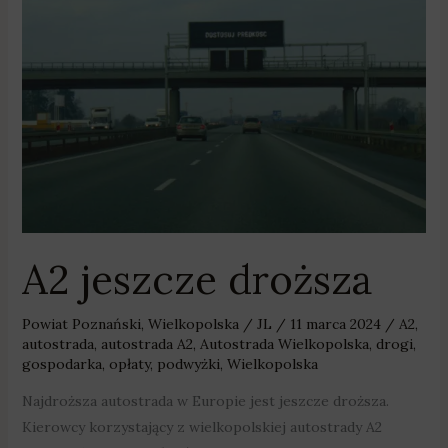
A2
jeszcze
droższa
A2 jeszcze droższa
Powiat Poznański
,
Wielkopolska
/
JL
/
11 marca 2024
/
A2
,
autostrada
,
autostrada A2
,
Autostrada Wielkopolska
,
drogi
,
gospodarka
,
opłaty
,
podwyżki
,
Wielkopolska
Najdroższa autostrada w Europie jest jeszcze droższa.
Kierowcy korzystający z wielkopolskiej autostrady A2