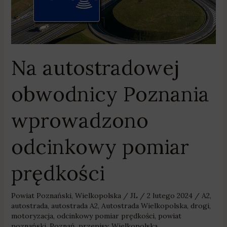
pomiar
prędkości
Na autostradowej
obwodnicy Poznania
wprowadzono
odcinkowy pomiar
prędkości
Powiat Poznański
,
Wielkopolska
/
JL
/
2 lutego 2024
/
A2
,
autostrada
,
autostrada A2
,
Autostrada Wielkopolska
,
drogi
,
motoryzacja
,
odcinkowy pomiar prędkości
,
powiat
poznański
,
Poznań
,
przepisy
,
Wielkopolska