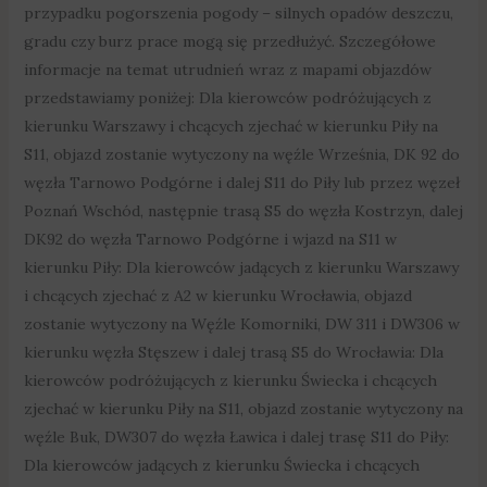
przypadku pogorszenia pogody – silnych opadów deszczu,
gradu czy burz prace mogą się przedłużyć. Szczegółowe
informacje na temat utrudnień wraz z mapami objazdów
przedstawiamy poniżej: Dla kierowców podróżujących z
kierunku Warszawy i chcących zjechać w kierunku Piły na
S11, objazd zostanie wytyczony na węźle Września, DK 92 do
węzła Tarnowo Podgórne i dalej S11 do Piły lub przez węzeł
Poznań Wschód, następnie trasą S5 do węzła Kostrzyn, dalej
DK92 do węzła Tarnowo Podgórne i wjazd na S11 w
kierunku Piły: Dla kierowców jadących z kierunku Warszawy
i chcących zjechać z A2 w kierunku Wrocławia, objazd
zostanie wytyczony na Węźle Komorniki, DW 311 i DW306 w
kierunku węzła Stęszew i dalej trasą S5 do Wrocławia: Dla
kierowców podróżujących z kierunku Świecka i chcących
zjechać w kierunku Piły na S11, objazd zostanie wytyczony na
węźle Buk, DW307 do węzła Ławica i dalej trasę S11 do Piły:
Dla kierowców jadących z kierunku Świecka i chcących