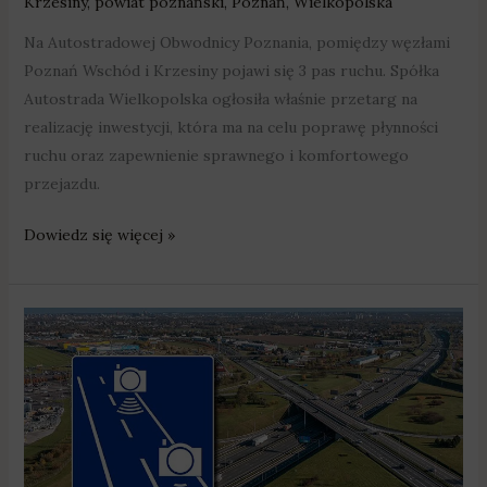
Krzesiny
,
powiat poznański
,
Poznań
,
Wielkopolska
Na Autostradowej Obwodnicy Poznania, pomiędzy węzłami
Poznań Wschód i Krzesiny pojawi się 3 pas ruchu. Spółka
Autostrada Wielkopolska ogłosiła właśnie przetarg na
realizację inwestycji, która ma na celu poprawę płynności
ruchu oraz zapewnienie sprawnego i komfortowego
przejazdu.
Dowiedz się więcej »
Na
autostradowej
obwodnicy
Poznania
wprowadzono
odcinkowy