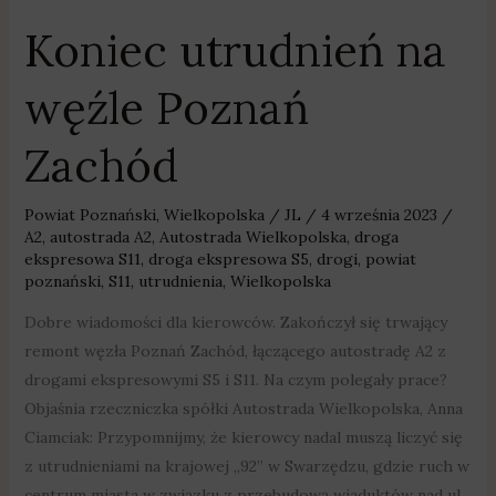
Koniec utrudnień na
węźle Poznań
Zachód
Powiat Poznański
,
Wielkopolska
/
JL
/
4 września 2023
/
A2
,
autostrada A2
,
Autostrada Wielkopolska
,
droga
ekspresowa S11
,
droga ekspresowa S5
,
drogi
,
powiat
poznański
,
S11
,
utrudnienia
,
Wielkopolska
Dobre wiadomości dla kierowców. Zakończył się trwający
remont węzła Poznań Zachód, łączącego autostradę A2 z
drogami ekspresowymi S5 i S11. Na czym polegały prace?
Objaśnia rzeczniczka spółki Autostrada Wielkopolska, Anna
Ciamciak: Przypomnijmy, że kierowcy nadal muszą liczyć się
z utrudnieniami na krajowej „92” w Swarzędzu, gdzie ruch w
centrum miasta w związku z przebudową wiaduktów nad ul.