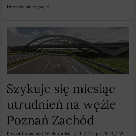
Dowiedz się więcej »
Szykuje
się
miesiąc
utrudnień
na
węźle
Poznań
Szykuje się miesiąc
Zachód
utrudnień na węźle
Poznań Zachód
Powiat Poznański
,
Wielkopolska
/
JL
/
17 lipca 2023
/
A2
,