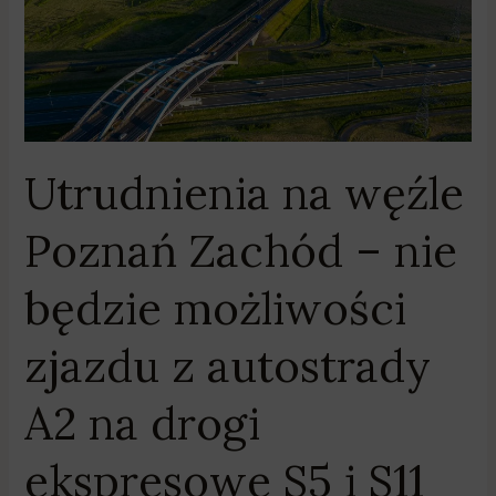
–
nie
będzie
możliwości
zjazdu
z
Utrudnienia na węźle
autostrady
A2
Poznań Zachód – nie
na
drogi
będzie możliwości
ekspresowe
S5
zjazdu z autostrady
i
S11
A2 na drogi
ekspresowe S5 i S11