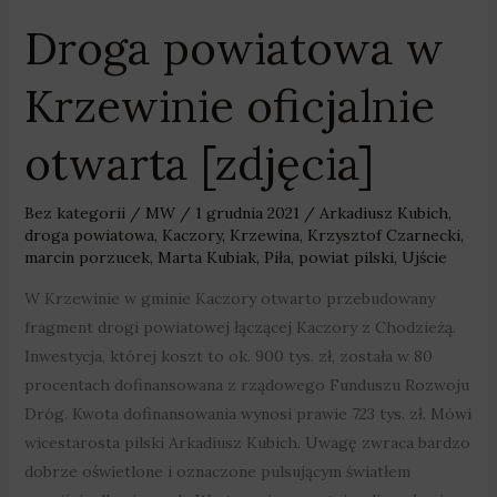
Droga powiatowa w
Krzewinie oficjalnie
otwarta [zdjęcia]
Bez kategorii
/
MW
/
1 grudnia 2021
/
Arkadiusz Kubich
,
droga powiatowa
,
Kaczory
,
Krzewina
,
Krzysztof Czarnecki
,
marcin porzucek
,
Marta Kubiak
,
Piła
,
powiat pilski
,
Ujście
W Krzewinie w gminie Kaczory otwarto przebudowany
fragment drogi powiatowej łączącej Kaczory z Chodzieżą.
Inwestycja, której koszt to ok. 900 tys. zł, została w 80
procentach dofinansowana z rządowego Funduszu Rozwoju
Dróg. Kwota dofinansowania wynosi prawie 723 tys. zł. Mówi
wicestarosta pilski Arkadiusz Kubich. Uwagę zwraca bardzo
dobrze oświetlone i oznaczone pulsującym światłem