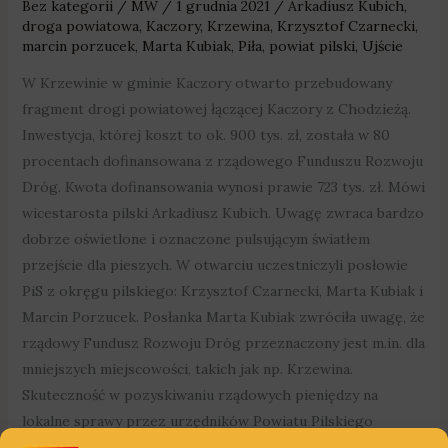
Bez kategorii
/
MW
/
1 grudnia 2021
/
Arkadiusz Kubich
,
droga powiatowa
,
Kaczory
,
Krzewina
,
Krzysztof Czarnecki
,
marcin porzucek
,
Marta Kubiak
,
Piła
,
powiat pilski
,
Ujście
W Krzewinie w gminie Kaczory otwarto przebudowany
fragment drogi powiatowej łączącej Kaczory z Chodzieżą.
Inwestycja, której koszt to ok. 900 tys. zł, została w 80
procentach dofinansowana z rządowego Funduszu Rozwoju
Dróg. Kwota dofinansowania wynosi prawie 723 tys. zł. Mówi
wicestarosta pilski Arkadiusz Kubich. Uwagę zwraca bardzo
dobrze oświetlone i oznaczone pulsującym światłem
przejście dla pieszych. W otwarciu uczestniczyli posłowie
PiS z okręgu pilskiego: Krzysztof Czarnecki, Marta Kubiak i
Marcin Porzucek. Posłanka Marta Kubiak zwróciła uwagę, że
rządowy Fundusz Rozwoju Dróg przeznaczony jest m.in. dla
mniejszych miejscowości, takich jak np. Krzewina.
Skuteczność w pozyskiwaniu rządowych pieniędzy na
lokalne sprawy przez urzędników Powiatu Pilskiego
podkreślał poseł Marcin Porzucek. Przejazd przez