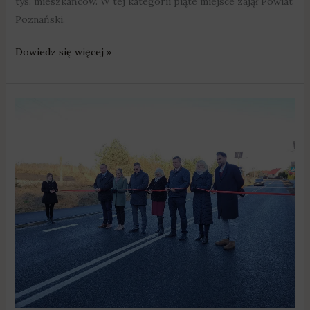
tys. mieszkańców. W tej kategorii piąte miejsce zajął Powiat
Poznański.
Dowiedz się więcej »
Droga
powiatowa
w
Krzewinie
oficjalnie
otwarta
[zdjęcia]