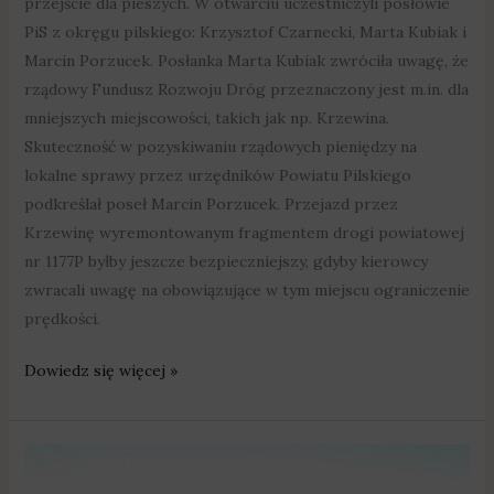
przejście dla pieszych. W otwarciu uczestniczyli posłowie
PiS z okręgu pilskiego: Krzysztof Czarnecki, Marta Kubiak i
Marcin Porzucek. Posłanka Marta Kubiak zwróciła uwagę, że
rządowy Fundusz Rozwoju Dróg przeznaczony jest m.in. dla
mniejszych miejscowości, takich jak np. Krzewina.
Skuteczność w pozyskiwaniu rządowych pieniędzy na
lokalne sprawy przez urzędników Powiatu Pilskiego
podkreślał poseł Marcin Porzucek. Przejazd przez
Krzewinę wyremontowanym fragmentem drogi powiatowej
nr 1177P byłby jeszcze bezpieczniejszy, gdyby kierowcy
zwracali uwagę na obowiązujące w tym miejscu ograniczenie
prędkości.
Dowiedz się więcej »
Droga
powiatowa