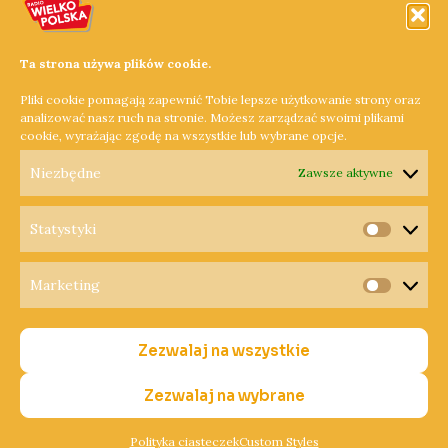
Krzewinę wyremontowanym fragmentem drogi powiatowej
nr 1177P byłby jeszcze bezpieczniejszy, gdyby kierowcy
Ta strona używa plików cookie.
zwracali uwagę na obowiązujące w tym miejscu ograniczenie
Pliki cookie pomagają zapewnić Tobie lepsze użytkowanie strony oraz
prędkości.
analizować nasz ruch na stronie. Możesz zarządzać swoimi plikami
cookie, wyrażając zgodę na wszystkie lub wybrane opcje.
Dowiedz się więcej »
Niezbędne
Zawsze aktywne
Statystyki
Statysty
Marketing
Copyright © 2026 Radio Wielkopolska®
Marketi
Polityka Prywatności
Zezwalaj na wszystkie
Polityka Cookies
Nadawca
Zezwalaj na wybrane
Polityka ciasteczek
Custom Styles