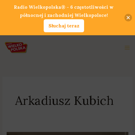
Przejdź
Radio Wielkopolska® - 6 częstotliwości w
do
północnej i zachodniej Wielkopolsce!
treści
Słuchaj teraz
Ma
Me
Arkadiusz Kubich