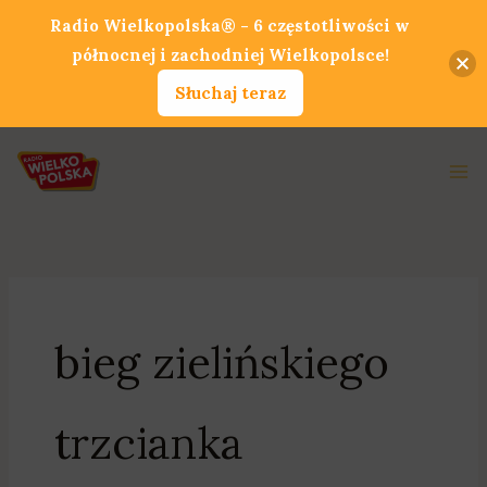
Przejdź
Radio Wielkopolska® - 6 częstotliwości w
do
północnej i zachodniej Wielkopolsce!
treści
Słuchaj teraz
Ma
Me
bieg zielińskiego
trzcianka