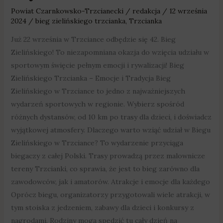
Powiat Czarnkowsko-Trzcianecki
/
redakcja
/
12 września
2024
/
bieg zielińskiego trzcianka
,
Trzcianka
Już 22 września w Trzciance odbędzie się 42. Bieg
Zielińskiego! To niezapomniana okazja do wzięcia udziału w
sportowym święcie pełnym emocji i rywalizacji! Bieg
Zielińskiego Trzcianka – Emocje i Tradycja Bieg
Zielińskiego w Trzciance to jedno z najważniejszych
wydarzeń sportowych w regionie. Wybierz spośród
różnych dystansów, od 10 km po trasy dla dzieci, i doświadcz
wyjątkowej atmosfery. Dlaczego warto wziąć udział w Biegu
Zielińskiego w Trzciance? To wydarzenie przyciąga
biegaczy z całej Polski. Trasy prowadzą przez malownicze
tereny Trzcianki, co sprawia, że jest to bieg zarówno dla
zawodowców, jak i amatorów. Atrakcje i emocje dla każdego
Oprócz biegu, organizatorzy przygotowali wiele atrakcji, w
tym stoiska z jedzeniem, zabawy dla dzieci i konkursy z
nagrodami. Rodziny mogą spędzić tu cały dzień na