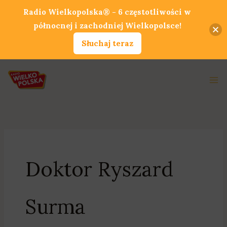
Przejdź
Radio Wielkopolska® - 6 częstotliwości w
do
północnej i zachodniej Wielkopolsce!
treści
Słuchaj teraz
Ma
Me
Doktor Ryszard
Surma