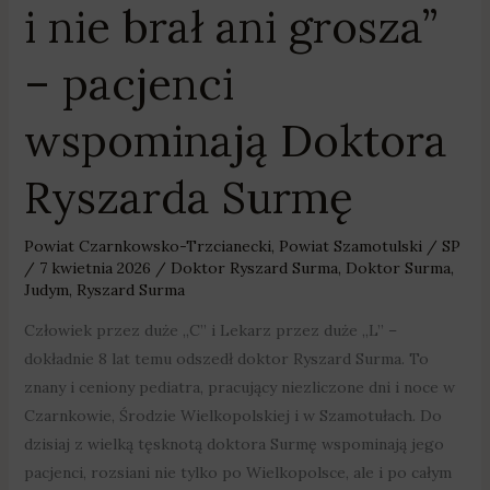
i nie brał ani grosza”
– pacjenci
wspominają Doktora
Ryszarda Surmę
Powiat Czarnkowsko-Trzcianecki
,
Powiat Szamotulski
/
SP
/
7 kwietnia 2026
/
Doktor Ryszard Surma
,
Doktor Surma
,
Judym
,
Ryszard Surma
Człowiek przez duże „C” i Lekarz przez duże „L” –
dokładnie 8 lat temu odszedł doktor Ryszard Surma. To
znany i ceniony pediatra, pracujący niezliczone dni i noce w
Czarnkowie, Środzie Wielkopolskiej i w Szamotułach. Do
dzisiaj z wielką tęsknotą doktora Surmę wspominają jego
pacjenci, rozsiani nie tylko po Wielkopolsce, ale i po całym