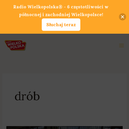
Przejdź
Radio Wielkopolska® - 6 częstotliwości w
do
północnej i zachodniej Wielkopolsce!
treści
Słuchaj teraz
Ma
Me
drób